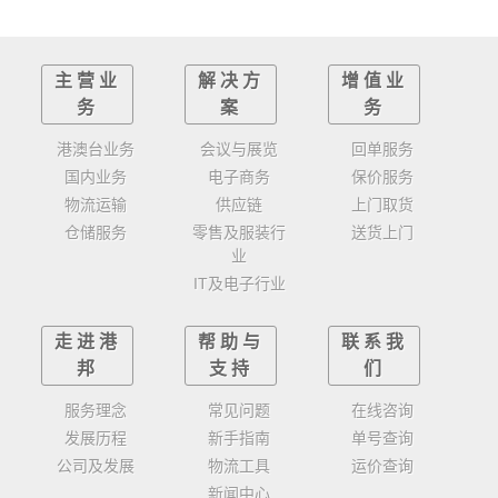
主营业
解决方
增值业
务
案
务
港澳台业务
会议与展览
回单服务
国内业务
电子商务
保价服务
物流运输
供应链
上门取货
仓储服务
零售及服装行
送货上门
业
IT及电子行业
走进港
帮助与
联系我
邦
支持
们
服务理念
常见问题
在线咨询
发展历程
新手指南
单号查询
公司及发展
物流工具
运价查询
新闻中心