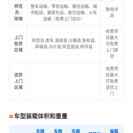
阿克
整车运输、零担运输、展览运输、城
致电详
苏 -
市配送、搬家托运、航空运输、火车
询
琼海
运输（免费上门估价）
收费项
上门
目量大
阿克苏,库车,温宿县,沙雅县,新和县,
取货
可免费
拜城县,乌什县,阿瓦提县,柯坪县
区域
上门提
货
收费项
送货
目量大
上门
可免费
区域
送货上
门
车型装载体积和重量
车厢
车厢
车厢
装载