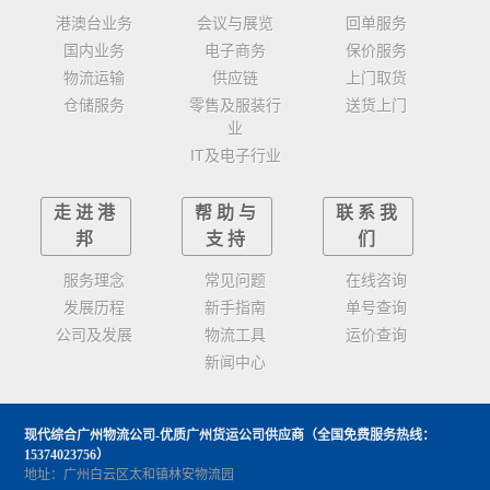
港澳台业务
会议与展览
回单服务
国内业务
电子商务
保价服务
物流运输
供应链
上门取货
仓储服务
零售及服装行
送货上门
业
IT及电子行业
走进港
帮助与
联系我
邦
支持
们
服务理念
常见问题
在线咨询
发展历程
新手指南
单号查询
公司及发展
物流工具
运价查询
新闻中心
现代综合广州物流公司-优质广州货运公司供应商
（全国免费服务热线：
15374023756）
地址：广州白云区太和镇林安物流园