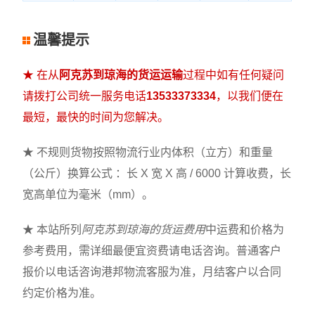
温馨提示
★ 在从
阿克苏到琼海的货运运输
过程中如有任何疑问
请拨打公司统一服务电话
13533373334
，以我们便在
最短，最快的时间为您解决。
★ 不规则货物按照物流行业内体积（立方）和重量
（公斤）换算公式 ：长 X 宽 X 高 / 6000 计算收费，长
宽高单位为毫米（mm）。
★ 本站所列
阿克苏到琼海的货运费用
中运费和价格为
参考费用，需详细最便宜资费请电话咨询。普通客户
报价以电话咨询港邦物流客服为准，月结客户以合同
约定价格为准。