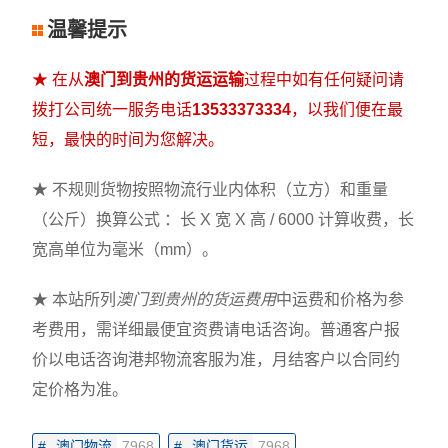
温馨提示
★ 在从
澳门到贵州的货运运输
过程中如有任何疑问请
拨打公司统一服务电话
13533373334
，以我们便在最
短，最快的时间为您解决。
★ 不规则货物按照物流行业内体积（立方）和重量
（公斤）换算公式 ：长 X 宽 X 高 / 6000 计算收费，长
宽高单位为毫米（mm）。
★ 本站所列
澳门到贵州的货运费用
中运费和价格为参
考费用，需详细最便宜资费请电话咨询。普通客户报
价以电话咨询港邦物流客服为准，月结客户以合同约
定价格为准。
#
澳门物流
7968
#
澳门货运
7968