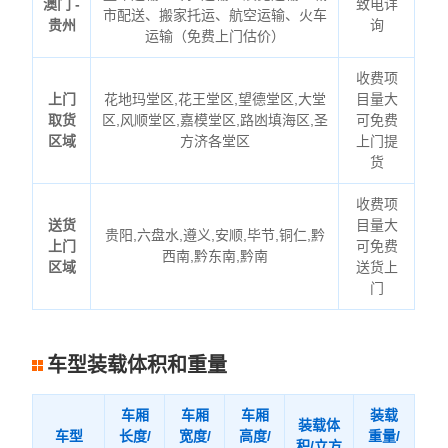
澳门 -
致电详
市配送、搬家托运、航空运输、火车
贵州
询
运输（免费上门估价）
收费项
上门
花地玛堂区,花王堂区,望德堂区,大堂
目量大
取货
区,风顺堂区,嘉模堂区,路凼填海区,圣
可免费
区域
方济各堂区
上门提
货
收费项
送货
目量大
贵阳,六盘水,遵义,安顺,毕节,铜仁,黔
上门
可免费
西南,黔东南,黔南
区域
送货上
门
车型装载体积和重量
车厢
车厢
车厢
装载
装载体
车型
长度/
宽度/
高度/
重量/
积/立方