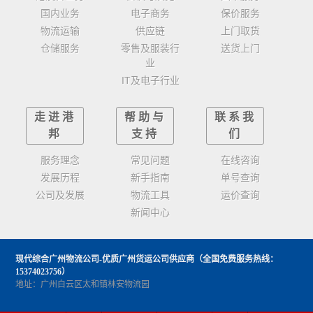
国内业务
电子商务
保价服务
物流运输
供应链
上门取货
仓储服务
零售及服装行
送货上门
业
IT及电子行业
走进港
帮助与
联系我
邦
支持
们
服务理念
常见问题
在线咨询
发展历程
新手指南
单号查询
公司及发展
物流工具
运价查询
新闻中心
现代综合广州物流公司-优质广州货运公司供应商
（全国免费服务热线：
15374023756）
地址：广州白云区太和镇林安物流园