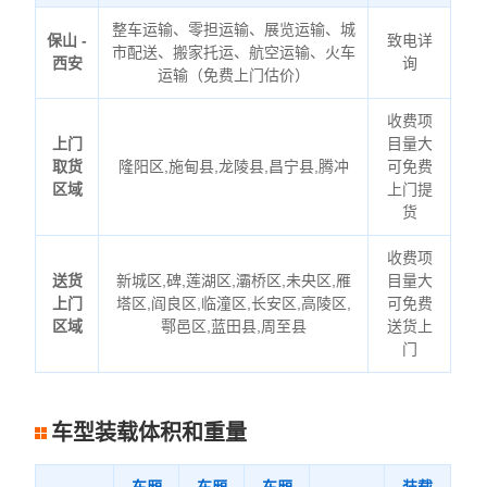
整车运输、零担运输、展览运输、城
保山 -
致电详
市配送、搬家托运、航空运输、火车
西安
询
运输（免费上门估价）
收费项
上门
目量大
取货
隆阳区,施甸县,龙陵县,昌宁县,腾冲
可免费
区域
上门提
货
收费项
送货
新城区,碑,莲湖区,灞桥区,未央区,雁
目量大
上门
塔区,阎良区,临潼区,长安区,高陵区,
可免费
区域
鄠邑区,蓝田县,周至县
送货上
门
车型装载体积和重量