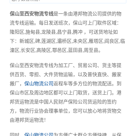
保山至西安物流专线
是一条由港邦物流公司提供的物
流专线运输。每日发送班次，保山可上门取件区域：
隆阳区,施甸县,龙陵县,昌宁县,腾冲 ，可送货地址如
下：新城区,碑,莲湖区,灞桥区,未央区,雁塔区,阎良区,临
潼区,长安区,高陵区,鄠邑区,蓝田县,周至县。
保山至西安物流专线为加工厂、贸易公司、货主等提
供百货、零担、大件货物运输，以及普快直快、搬家
搬厂，
保山物流公司
返程车等多方位的物流配送。到
保山市区及周边地区都可以上门取货，送货上门。港
邦货运物流是中国人民财产保险公司货运险的签约
方，物流行业协会理事单位，您可以放心地将货物交
由港邦货运物流！
同时，
保山物流公司
为方便广大群众方便快捷，从保