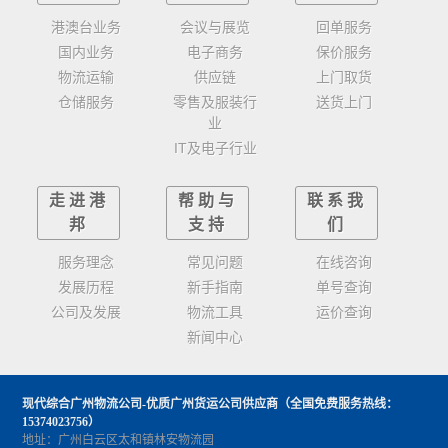
港澳台业务
会议与展览
回单服务
国内业务
电子商务
保价服务
物流运输
供应链
上门取货
仓储服务
零售及服装行
送货上门
业
IT及电子行业
走进港
帮助与
联系我
邦
支持
们
服务理念
常见问题
在线咨询
发展历程
新手指南
单号查询
公司及发展
物流工具
运价查询
新闻中心
现代综合广州物流公司-优质广州货运公司供应商
（全国免费服务热线：
15374023756）
地址：广州白云区太和镇林安物流园