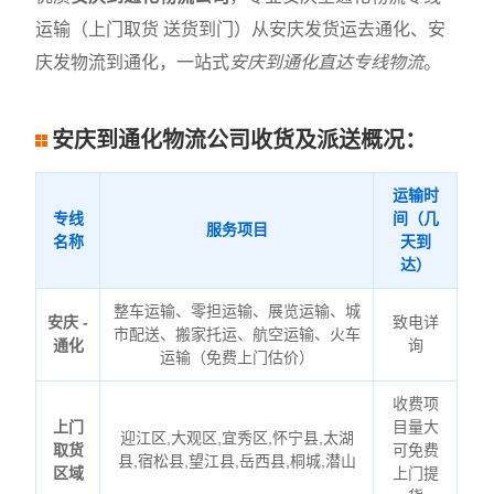
运输（上门取货 送货到门）从安庆发货运去通化、安
庆发物流到通化，一站式
安庆到通化直达专线物流
。
安庆到通化物流公司收货及派送概况：
运输时
专线
间（几
服务项目
名称
天到
达）
整车运输、零担运输、展览运输、城
安庆 -
致电详
市配送、搬家托运、航空运输、火车
通化
询
运输（免费上门估价）
收费项
上门
目量大
迎江区,大观区,宜秀区,怀宁县,太湖
取货
可免费
县,宿松县,望江县,岳西县,桐城,潜山
区域
上门提