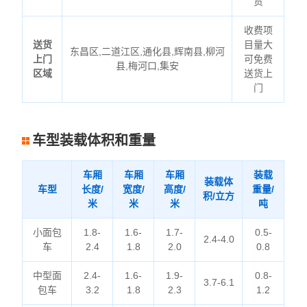
货
收费项
送货
目量大
东昌区,二道江区,通化县,辉南县,柳河
上门
可免费
县,梅河口,集安
区域
送货上
门
车型装载体积和重量
车厢
车厢
车厢
装载
装载体
车型
长度/
宽度/
高度/
重量/
积/立方
米
米
米
吨
小面包
1.8-
1.6-
1.7-
0.5-
2.4-4.0
车
2.4
1.8
2.0
0.8
中型面
2.4-
1.6-
1.9-
0.8-
3.7-6.1
包车
3.2
1.8
2.3
1.2