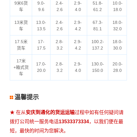
9米6货
9.0-
2.4-
2.9-
51.8-
10.0-
车
9.6
2.6
4.0
61.2
18.0
13米货
13.0-
2.4-
2.9-
67.3-
18.0-
车
13.5
2.6
4.2
81.1
32.0
17.5米
17-
2.8-
2.9-
100.2-
18.0-
货车
17.5
3.2
4.2
137.2
30.0
17米
17.0-
2.8-
2.9-
130.0-
20.0-
+箱式货
20.0
3.2
4.0
150.0
28.0
车
温馨提示
★ 在从
安庆到通化的货运运输
过程中如有任何疑问请
拨打公司统一服务电话
13533373334
，以我们便在最
短，最快的时间为您解决。