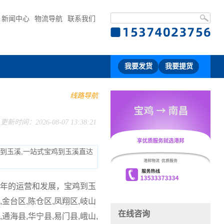
新闻中心
物流导航
联系我们
我要发货
我要提货
线路导航
更新时间：2026-08-07 13:38:21
流到玉溪,一站式宝鸡到玉溪直达
年的运营和发展，宝鸡到玉
台区,陈仓区,凤翔区,岐山
在线咨询
通海县,华宁县,易门县,峨山,