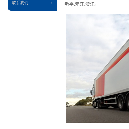
联系我们
新平,元江,澄江。