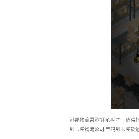
港邦物流秉承“用心呵护，值得
到玉溪物流公司,宝鸡到玉溪货