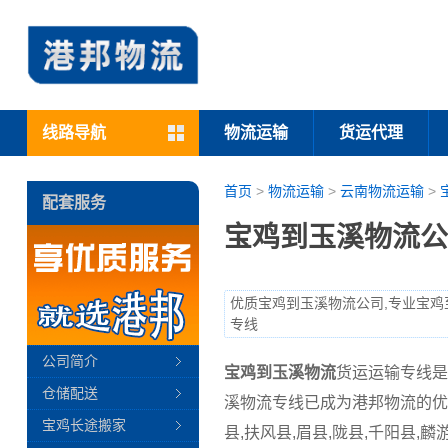
线路导航
物流运输
货运代理
首页
>
物流运输
>
云南物流运输
>
配套服务
宝鸡到玉溪物流公
优质宝鸡到玉溪物流公司,专业宝鸡
专线
公司简介
宝鸡到玉溪物流
货运运输专线是
仓储配送
溪物流专线已成为港邦物流的优
宝鸡长途搬家
县,扶风县,眉县,陇县,千阳县,