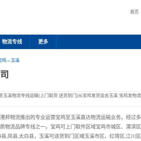
首页
物流专线
更多
宝鸡→玉溪
司
至玉溪物流专线运输(上门取货 送货到门)从宝鸡发货运去玉溪 宝鸡发物
港邦物流推出的专业运营宝鸡至玉溪直达物流运输业务，经过多
质物流品牌专线之一。宝鸡可上门取件区域宝鸡市城区、渭滨区,金
麟游县,凤县,太白县，玉溪可送货到门区域玉溪市区、红塔区,江川区,