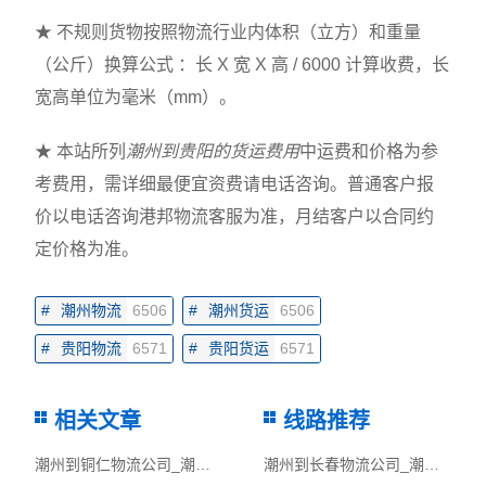
★ 不规则货物按照物流行业内体积（立方）和重量
（公斤）换算公式 ：长 X 宽 X 高 / 6000 计算收费，长
宽高单位为毫米（mm）。
★ 本站所列
潮州到贵阳的货运费用
中运费和价格为参
考费用，需详细最便宜资费请电话咨询。普通客户报
价以电话咨询港邦物流客服为准，月结客户以合同约
定价格为准。
#
潮州物流
6506
#
潮州货运
6506
#
贵阳物流
6571
#
贵阳货运
6571
相关文章
线路推荐
潮州到铜仁物流公司_潮州物流到铜仁_潮州至铜仁物流专线
潮州到长春物流公司_潮州物流到长春_潮州至长春物流专线