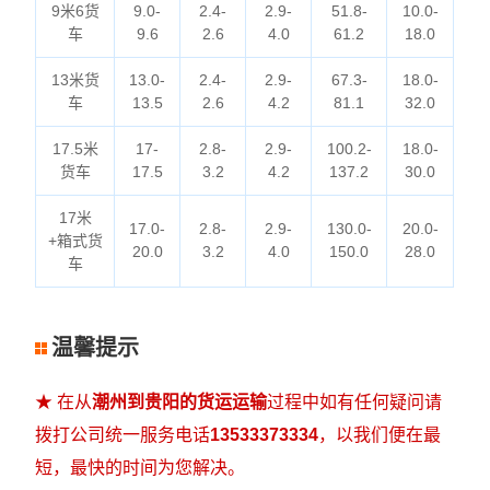
9米6货
9.0-
2.4-
2.9-
51.8-
10.0-
车
9.6
2.6
4.0
61.2
18.0
13米货
13.0-
2.4-
2.9-
67.3-
18.0-
车
13.5
2.6
4.2
81.1
32.0
17.5米
17-
2.8-
2.9-
100.2-
18.0-
货车
17.5
3.2
4.2
137.2
30.0
17米
17.0-
2.8-
2.9-
130.0-
20.0-
+箱式货
20.0
3.2
4.0
150.0
28.0
车
温馨提示
★ 在从
潮州到贵阳的货运运输
过程中如有任何疑问请
拨打公司统一服务电话
13533373334
，以我们便在最
短，最快的时间为您解决。