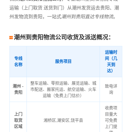
运输（上门取货 送货到门）从潮州发货运去贵阳、潮
州发物流到贵阳，一站式
潮州到贵阳直达专线物流
。
潮州到贵阳物流公司收货及派送概况：
运输时
专线
间（几
服务项目
名称
天到
达）
整车运输、零担运输、展览运输、城
潮州 -
致电详
市配送、搬家托运、航空运输、火车
贵阳
询
运输（免费上门估价）
收费项
上门
目量大
取货
湘桥区,潮安区,饶平县
可免费
区域
上门提