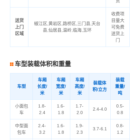
货
收费项
送货
目量大
椒江区,黄岩区,路桥区,三门县,天台
上门
可免费
县,仙居县,温岭,临海,玉环
区域
送货上
门
车型装载体积和重量
车厢
车厢
车厢
装载
装载体
车型
长度/
宽度/
高度/
重量/
积/立方
米
米
米
吨
小面包
1.8-
1.6-
1.7-
0.5-
2.4-4.0
车
2.4
1.8
2.0
0.8
中型面
2.4-
1.6-
1.9-
0.8-
3.7-6.1
包车
3.2
1.8
2.3
1.2