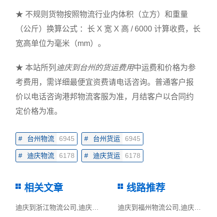
★ 不规则货物按照物流行业内体积（立方）和重量
（公斤）换算公式 ：长 X 宽 X 高 / 6000 计算收费，长
宽高单位为毫米（mm）。
★ 本站所列
迪庆到台州的货运费用
中运费和价格为参
考费用，需详细最便宜资费请电话咨询。普通客户报
价以电话咨询港邦物流客服为准，月结客户以合同约
定价格为准。
#
台州物流
6945
#
台州货运
6945
#
迪庆物流
6178
#
迪庆货运
6178
相关文章
线路推荐
迪庆到浙江物流公司,迪庆物流到浙江,迪庆至浙江物流专线
迪庆到福州物流公司,迪庆物流到福州,迪庆至福州物流专线