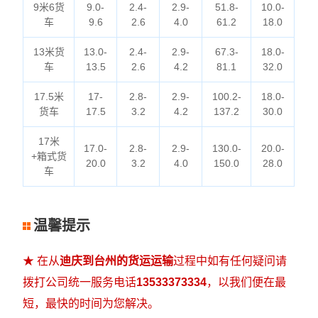
9米6货
9.0-
2.4-
2.9-
51.8-
10.0-
车
9.6
2.6
4.0
61.2
18.0
13米货
13.0-
2.4-
2.9-
67.3-
18.0-
车
13.5
2.6
4.2
81.1
32.0
17.5米
17-
2.8-
2.9-
100.2-
18.0-
货车
17.5
3.2
4.2
137.2
30.0
17米
17.0-
2.8-
2.9-
130.0-
20.0-
+箱式货
20.0
3.2
4.0
150.0
28.0
车
温馨提示
★ 在从
迪庆到台州的货运运输
过程中如有任何疑问请
拨打公司统一服务电话
13533373334
，以我们便在最
短，最快的时间为您解决。