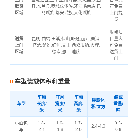
取货
县,东兰县,罗城仫佬族,环江毛南族,巴
可免费
区域
马瑶族,都安瑶族,大化瑶族
上门提
货
收费项
送货
昆明,曲靖,玉溪,保山,昭通,丽江,普洱,
目量大
上门
临沧,楚雄,红河,文山,西双版纳,大理,
可免费
区域
德宏,怒江,迪庆
送货上
门
车型装载体积和重量
车厢
车厢
车厢
装载
装载体
车型
长度/
宽度/
高度/
重量/
积/立方
米
米
米
吨
小面包
1.8-
1.6-
1.7-
0.5-
2.4-4.0
车
2.4
1.8
2.0
0.8