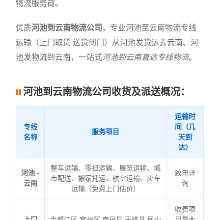
物流服务商。
优质
河池到云南物流公司
，专业河池至云南物流专线
运输（上门取货 送货到门）从河池发货运去云南、河
池发物流到云南，一站式
河池到云南直达专线物流
。
河池到云南物流公司收货及派送概况：
运输时
专线
间（几
服务项目
名称
天到
达）
整车运输、零担运输、展览运输、城
河池 -
致电详
市配送、搬家托运、航空运输、火车
云南
询
运输（免费上门估价）
收费项
上门
金城江区,宜州区,南丹县,天峨县,凤山
目量大