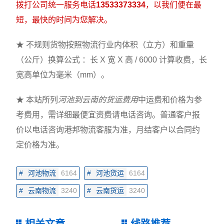
拨打公司统一服务电话
13533373334
，以我们便在最
短，最快的时间为您解决。
★ 不规则货物按照物流行业内体积（立方）和重量
（公斤）换算公式 ：长 X 宽 X 高 / 6000 计算收费，长
宽高单位为毫米（mm）。
★ 本站所列
河池到云南的货运费用
中运费和价格为参
考费用，需详细最便宜资费请电话咨询。普通客户报
价以电话咨询港邦物流客服为准，月结客户以合同约
定价格为准。
#
河池物流
6164
#
河池货运
6164
#
云南物流
3240
#
云南货运
3240