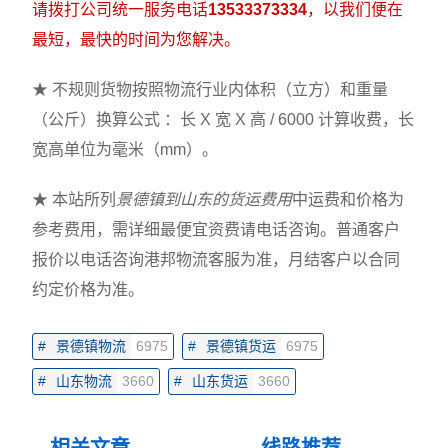
请拨打公司统一服务电话
13533373334
，以我们便在
最短，最快的时间为您解决。
★ 不规则货物按照物流行业内体积（立方）和重量
（公斤）换算公式 ：长 X 宽 X 高 / 6000 计算收费，长
宽高单位为毫米（mm）。
★ 本站所列
景德镇到山东的货运费用
中运费和价格为
参考费用，需详细最便宜资费请电话咨询。普通客户
报价以电话咨询港邦物流客服为准，月结客户以合同
约定价格为准。
#
景德镇物流
6975
#
景德镇货运
6975
#
山东物流
3660
#
山东货运
3660