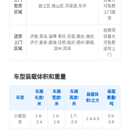
取货
昌江区,珠山区,浮梁县,乐平
可免费
区域
上门提
货
收费项
送货
济南,青岛,淄博,枣庄,东营,烟台,潍坊,
目量大
上门
济宁,泰安,威海,日照,临沂,德州,聊城,
可免费
区域
滨州,菏泽
送货上
门
车型装载体积和重量
车厢
车厢
车厢
装载
装载体
车型
长度/
宽度/
高度/
重量/
积/立方
米
米
米
吨
小面包
1.8-
1.6-
1.7-
0.5-
2.4-4.0
车
2.4
1.8
2.0
0.8