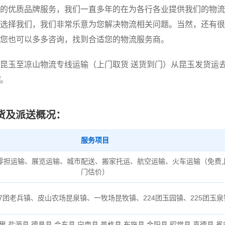
的优质品牌服务，我们一直多年的在为各行各业提供我们的物流
选择我们，我们非常乐意为您解决物流相关问题。当然，还有很
您也可以多多咨询，找到合适您的物流服务商。
昆玉至凉山物流专线运输（上门取货 送货到门）从昆玉发货运
。
货及派送概况：
服务项目
零担运输、展览运输、城市配送、搬家托运、航空运输、火车运输（免费
门估价）
7团老兵镇、皮山农场昆泉镇、一牧场昆牧镇、224团玉园镇、225团玉泉
木里,盐源县,德昌县,会东县,宁南县,普格县,布拖县,金阳县,昭觉县,喜德县,冕