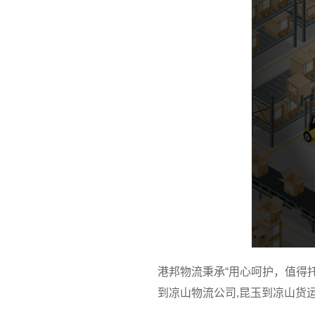
港邦物流秉承“用心呵护，值得
到凉山物流公司,昆玉到凉山货