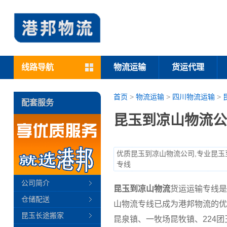
线路导航
物流运输
货运代理
首页
>
物流运输
>
四川物流运输
>
配套服务
昆玉到凉山物流公
优质昆玉到凉山物流公司,专业昆玉
专线
公司简介
昆玉到凉山物流
货运运输专线是
仓储配送
山物流专线已成为港邦物流的优
昆玉长途搬家
昆泉镇、一牧场昆牧镇、224团