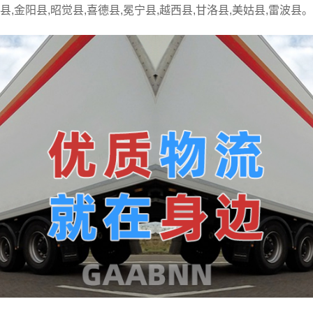
县,金阳县,昭觉县,喜德县,冕宁县,越西县,甘洛县,美姑县,雷波县。