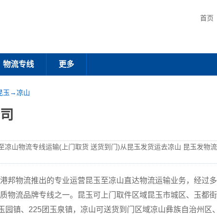
首页
物流专线
更多
昆玉→凉山
司
至凉山物流专线运输(上门取货 送货到门)从昆玉发货运去凉山 昆玉发物
港邦物流推出的专业运营昆玉至凉山直达物流运输业务，经过多
质物流品牌专线之一。昆玉可上门取件区域昆玉市城区、玉都街
玉园镇、225团玉泉镇，凉山可送货到门区域凉山彝族自治州区、西