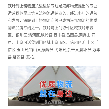
铁岭到上饶物流
货运运输专线是港邦物流推出的专业
运营铁岭至上饶直达物流运输业务，经过多年的运营
和发展，铁岭到上饶物流专线已成为港邦物流的优质
物流品牌专线之一。铁岭可上门取件区域铁岭市城
区、银州区,清河区,铁岭县,西丰县,昌图县,调兵山,开
原，上饶可送货到门区域上饶市区、信州区,广丰区,广
信区,玉山县,铅山县,横峰县,弋阳县,余干县,鄱阳县,万年
县,婺源县,德兴。