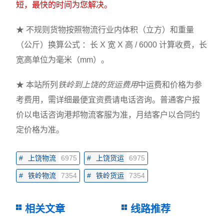
短，最快的时间为您解决。
★ 不规则货物按照物流行业内体积（立方）和重量
（公斤）换算公式 ：长 X 宽 X 高 / 6000 计算收费，长
宽高单位为毫米（mm）。
★ 本站所列
铁岭到上饶的货运费用
中运费和价格为参
考费用，需详细最便宜资费请电话咨询。普通客户报
价以电话咨询港邦物流客服为准，月结客户以合同约
定价格为准。
#
上饶物流
6975
#
上饶货运
6975
#
铁岭物流
7354
#
铁岭货运
7354
相关文章
线路推荐