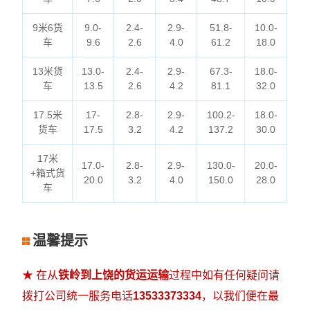
9米6货
9.0-
2.4-
2.9-
51.8-
10.0-
车
9.6
2.6
4.0
61.2
18.0
13米货
13.0-
2.4-
2.9-
67.3-
18.0-
车
13.5
2.6
4.2
81.1
32.0
17.5米
17-
2.8-
2.9-
100.2-
18.0-
货车
17.5
3.2
4.2
137.2
30.0
17米
17.0-
2.8-
2.9-
130.0-
20.0-
+箱式货
20.0
3.2
4.0
150.0
28.0
车
温馨提示
★ 在从
铁岭到上饶的货运运输
过程中如有任何疑问请
拨打公司统一服务电话
13533373334
，以我们便在最