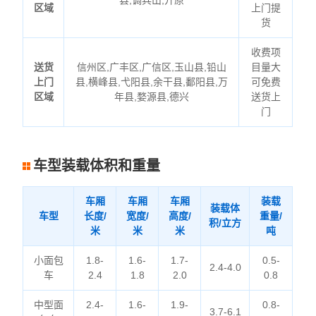
县,调兵山,开原
区域
上门提
货
收费项
送货
信州区,广丰区,广信区,玉山县,铅山
目量大
上门
县,横峰县,弋阳县,余干县,鄱阳县,万
可免费
区域
年县,婺源县,德兴
送货上
门
车型装载体积和重量
车厢
车厢
车厢
装载
装载体
车型
长度/
宽度/
高度/
重量/
积/立方
米
米
米
吨
小面包
1.8-
1.6-
1.7-
0.5-
2.4-4.0
车
2.4
1.8
2.0
0.8
中型面
2.4-
1.6-
1.9-
0.8-
3.7-6.1