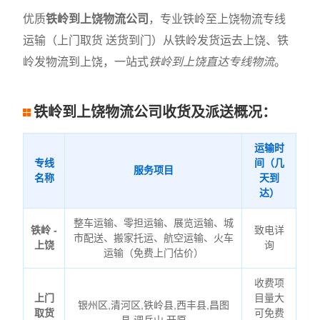
优质
铁岭到上饶物流公司
，专业铁岭至上饶物流专线
运输（上门取货 送货到门）从铁岭发货运去上饶、铁
岭发物流到上饶，一站式
铁岭到上饶直达专线物流
。
铁岭到上饶物流公司收货及派送概况：
运输时
专线
间（几
服务项目
名称
天到
达）
整车运输、零担运输、展览运输、城
铁岭 -
致电详
市配送、搬家托运、航空运输、火车
上饶
询
运输（免费上门估价）
收费项
上门
目量大
银州区,清河区,铁岭县,西丰县,昌图
取货
可免费