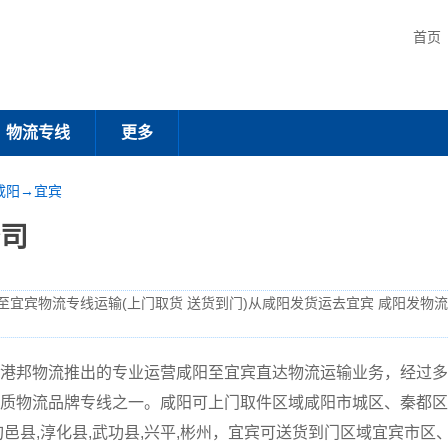
首页
物流专线
更多
咸阳→宜宾
司
至宜宾物流专线运输(上门取货 送货到门)从咸阳发货运去宜宾 咸阳发物
港邦物流推出的专业运营咸阳至宜宾直达物流运输业务，经过多
质物流品牌专线之一。咸阳可上门取件区域咸阳市城区、秦都区,杨
,旬邑县,淳化县,武功县,兴平,彬州，宜宾可送货到门区域宜宾市区、