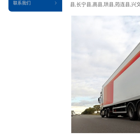
联系我们
县,长宁县,高县,珙县,筠连县,兴