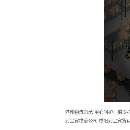
港邦物流秉承“用心呵护，值得
到宜宾物流公司,咸阳到宜宾货