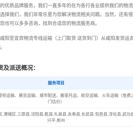
的优质品牌服务，我们一直多年的在为各行各业提供我们的物流
选择我们，我们非常乐意为您解决物流相关问题。当然，还有很
您也可以多多咨询，找到合适您的物流服务商。
咸阳至宜宾物流专线运输（上门取货 送货到门）从咸阳发货运
。
货及派送概况：
服务项目
零担运输、展览运输、城市配送、搬家托运、航空运输、火车运输（免费
门估价）
区,渭城区,三原县,泾阳县,乾县,礼泉县,永寿县,长武县,旬邑县,淳化县,武功县
兴平,彬州