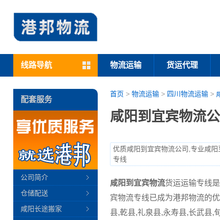
线路导航
物流运输
货运代理
首页
>
物流运输
>
四川物流运输
>
配套服务
咸阳到宜宾物流公
优质咸阳到宜宾物流公司,专业咸阳
专线
公司简介
咸阳到宜宾物流
货运运输专线是
仓储配送
宾物流专线已成为港邦物流的优
咸阳长途搬家
县,乾县,礼泉县,永寿县,长武县