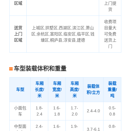
区域
上门提
货
收费项
送货
上城区,拱墅区,西湖区,滨江区,萧山
目量大
上门
区,余杭区,富阳区,临安区,临平区,钱
可免费
区域
塘区,桐庐县,淳安县,建德
送货上
门
车型装载体积和重量
车厢
车厢
车厢
装载
装载体
车型
长度/
宽度/
高度/
重量/
积/立方
米
米
米
吨
小面包
1.8-
1.6-
1.7-
0.5-
2.4-4.0
车
2.4
1.8
2.0
0.8
中型面
2.4-
1.6-
1.9-
0.8-
3.7-6.1