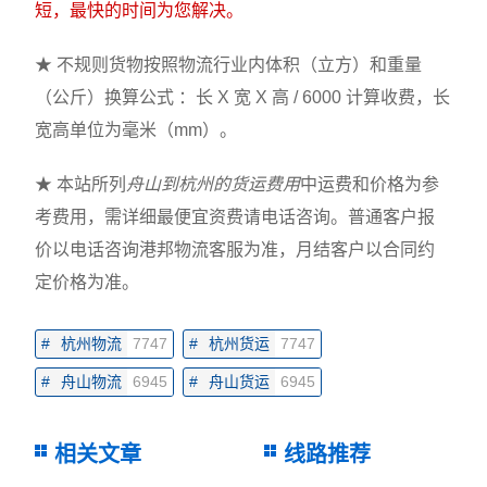
短，最快的时间为您解决。
★ 不规则货物按照物流行业内体积（立方）和重量
（公斤）换算公式 ：长 X 宽 X 高 / 6000 计算收费，长
宽高单位为毫米（mm）。
★ 本站所列
舟山到杭州的货运费用
中运费和价格为参
考费用，需详细最便宜资费请电话咨询。普通客户报
价以电话咨询港邦物流客服为准，月结客户以合同约
定价格为准。
#
杭州物流
7747
#
杭州货运
7747
#
舟山物流
6945
#
舟山货运
6945
相关文章
线路推荐