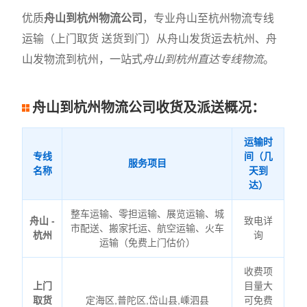
优质
舟山到杭州物流公司
，专业舟山至杭州物流专线
运输（上门取货 送货到门）从舟山发货运去杭州、舟
山发物流到杭州，一站式
舟山到杭州直达专线物流
。
舟山到杭州物流公司收货及派送概况：
运输时
专线
间（几
服务项目
名称
天到
达）
整车运输、零担运输、展览运输、城
舟山 -
致电详
市配送、搬家托运、航空运输、火车
杭州
询
运输（免费上门估价）
收费项
上门
目量大
取货
定海区,普陀区,岱山县,嵊泗县
可免费