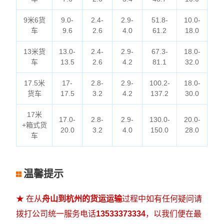
9米6货
9.0-
2.4-
2.9-
51.8-
10.0-
车
9.6
2.6
4.0
61.2
18.0
13米货
13.0-
2.4-
2.9-
67.3-
18.0-
车
13.5
2.6
4.2
81.1
32.0
17.5米
17-
2.8-
2.9-
100.2-
18.0-
货车
17.5
3.2
4.2
137.2
30.0
17米
17.0-
2.8-
2.9-
130.0-
20.0-
+箱式货
20.0
3.2
4.0
150.0
28.0
车
温馨提示
★ 在从
舟山到杭州的货运运输
过程中如有任何疑问请
拨打公司统一服务电话
13533373334
，以我们便在最