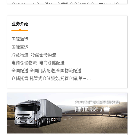
金500万，工商、税务、交委的全套证照齐全。本公司业务
人员都是经过业内培训且经验丰富的高手，无论走零担还是
发整车，既快又便宜。安全、快 捷、可靠、认真、快速、守
信—是哈尔滨公司经营的宗旨。
了解更多
业务介绍
国际海运
国际空运
冷藏物流_冷藏仓储物流
电商仓储物流_电商仓储配送
全国配送,全国门店配送,全国物流配送
仓储托管,托管式仓储服务,托管仓储,第三方仓储托管