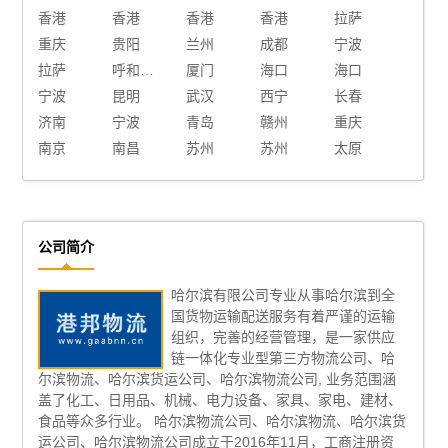
香港
香港
香港
香港
拉萨
重庆
贵阳
兰州
成都
宁波
拉萨
呼和浩特
厦门
海口
海口
宁波
昆明
武汉
西宁
长春
济南
宁波
青岛
赣州
重庆
南京
南昌
苏州
苏州
太原
公司简介
哈尔滨有限公司专业从事哈尔滨到全
国货物运输配送服务有着严谨的运输
组织，完善的经营管理，是一家供应
链一体化专业型第三方物流公司、哈
尔滨物流、哈尔滨货运公司、哈尔滨物流公司, 业务范围涵
盖了化工、日用品、机械、电力设备、家具、家电、建材、
食品等众多行业。 哈尔滨物流公司、哈尔滨物流、哈尔滨货
运公司、哈尔滨物流公司成立于2016年11月，工商注册资