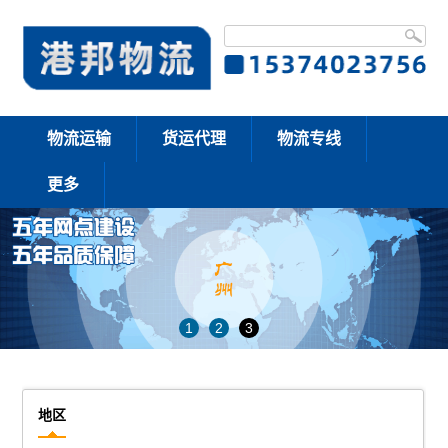
物流运输
货运代理
物流专线
更多
1
2
3
地区