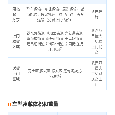
河北
整车运输、零担运输、展览运输、城
致电详
区 -
市配送、搬家托运、航空运输、火车
询
丹东
运输（免费上门估价）
收费项
铁东路街道,鸿顺里街道,光复道街道,
上门
目量大
望海楼街道,新开河街道,王串场街道,
取货
可免费
建昌道街道,江都路街道,宁园街道,月
区域
上门提
牙河街道
货
收费项
送货
目量大
元宝区,振兴区,振安区,宽甸满族,东
上门
可免费
港,凤城
区域
送货上
门
车型装载体积和重量