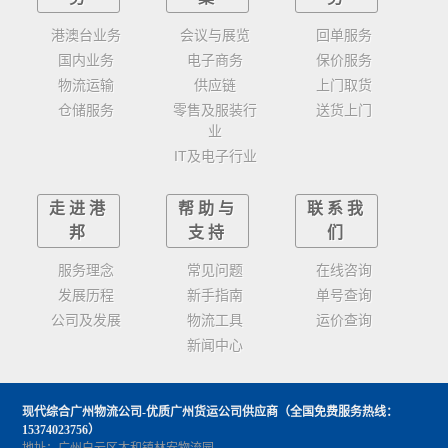
港澳台业务
会议与展览
回单服务
国内业务
电子商务
保价服务
物流运输
供应链
上门取货
仓储服务
零售及服装行
送货上门
业
IT及电子行业
走进港
帮助与
联系我
邦
支持
们
服务理念
常见问题
在线咨询
发展历程
新手指南
单号查询
公司及发展
物流工具
运价查询
新闻中心
现代综合广州物流公司-优质广州货运公司供应商
（全国免费服务热线：
15374023756）