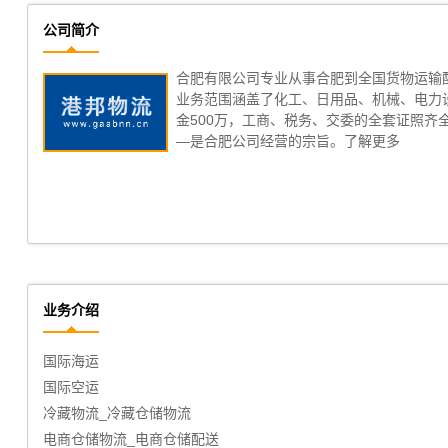
公司简介
合肥有限公司专业从事合肥到全国货物运输
业务范围涵盖了化工、日用品、机械、电力设
金500万，工商、税务、交委的全套证照
—是合肥公司经营的宗旨。
了解更多
业务介绍
仓储代发货,仓储代收货,电商仓储代发,第三方仓储代发货
仓储分拣及仓储包装
大陆到台湾物流,内地至台湾货运,物流到台湾,台湾物流专线
大陆到澳门物流,内地至澳门货运,物流到澳门,澳门专线物流