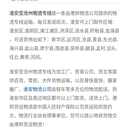
淮安至沧州物流专线
是一条由港邦物流公司提供的物
流专线运输。每日发送班次，淮安可上门取件区域：
淮安区,淮阴区,清江浦区,洪泽区,涟水县,盱眙县,金湖县
，可送货地址如下：新华区,运河区,沧县,青县,东光县,
海兴县,盐山县,肃宁县,南皮县,吴桥县,献县,孟村,泊头,
任丘,黄骅,河间。
淮安至沧州物流专线为加工厂、贸易公司、货主等提
供百货、零担、大件货物运输，以及普快直快、搬家
搬厂，
淮安物流公司
返程车等多方位的物流配送。到
淮安市区及周边地区都可以上门取货，送货上门。港
邦货运物流是中国人民财产保险公司货运险的签约
方，物流行业协会理事单位，您可以放心地将货物交
由港邦货运物流！