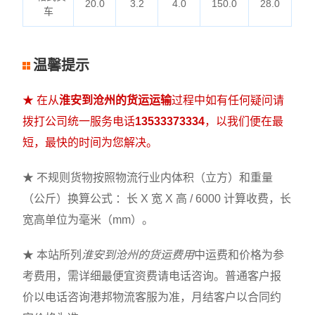
20.0
3.2
4.0
150.0
28.0
车
温馨提示
★ 在从
淮安到沧州的货运运输
过程中如有任何疑问请
拨打公司统一服务电话
13533373334
，以我们便在最
短，最快的时间为您解决。
★ 不规则货物按照物流行业内体积（立方）和重量
（公斤）换算公式 ：长 X 宽 X 高 / 6000 计算收费，长
宽高单位为毫米（mm）。
★ 本站所列
淮安到沧州的货运费用
中运费和价格为参
考费用，需详细最便宜资费请电话咨询。普通客户报
价以电话咨询港邦物流客服为准，月结客户以合同约