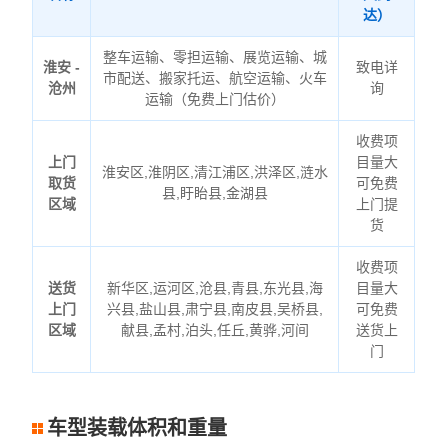
达）
整车运输、零担运输、展览运输、城
淮安 -
致电详
市配送、搬家托运、航空运输、火车
沧州
询
运输（免费上门估价）
收费项
上门
目量大
淮安区,淮阴区,清江浦区,洪泽区,涟水
取货
可免费
县,盱眙县,金湖县
区域
上门提
货
收费项
送货
新华区,运河区,沧县,青县,东光县,海
目量大
上门
兴县,盐山县,肃宁县,南皮县,吴桥县,
可免费
区域
献县,孟村,泊头,任丘,黄骅,河间
送货上
门
车型装载体积和重量