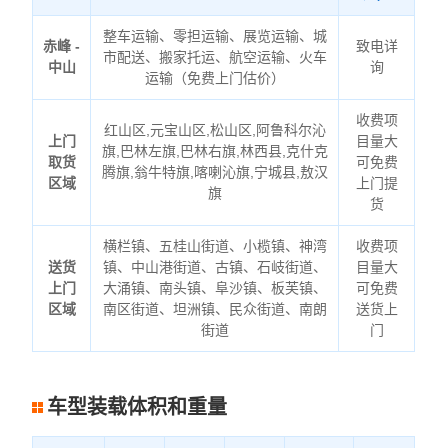
整车运输、零担运输、展览运输、城
赤峰 -
致电详
市配送、搬家托运、航空运输、火车
中山
询
运输（免费上门估价）
收费项
红山区,元宝山区,松山区,阿鲁科尔沁
上门
目量大
旗,巴林左旗,巴林右旗,林西县,克什克
取货
可免费
腾旗,翁牛特旗,喀喇沁旗,宁城县,敖汉
区域
上门提
旗
货
横栏镇、五桂山街道、小榄镇、神湾
收费项
送货
镇、中山港街道、古镇、石岐街道、
目量大
上门
大涌镇、南头镇、阜沙镇、板芙镇、
可免费
区域
南区街道、坦洲镇、民众街道、南朗
送货上
街道
门
车型装载体积和重量