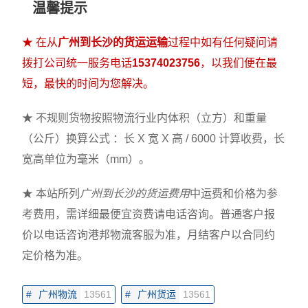
温馨提示
★ 在从
广州到长沙的货运运输
过程中如有任何疑问请
拨打公司统一服务电话
15374023756
，以我们便在最
短，最快的时间为您解决。
★ 不规则货物按照物流行业内体积（立方）和重量
（公斤）换算公式 ：长 X 宽 X 高 / 6000 计算收费，长
宽高单位为毫米（mm）。
★ 本站所列
广州到长沙的货运费用
中运费和价格为参
考费用，需详细最便宜资费请电话咨询。普通客户报
价以电话咨询港邦物流客服为准，月结客户以合同约
定价格为准。
#
广州物流
13561
#
广州货运
13561