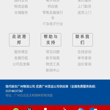
国内业务
电子商务
保价服务
物流运输
供应链
上门取货
仓储服务
零售及服装行
送货上门
业
IT及电子行业
走进港
帮助与
联系我
邦
支持
们
服务理念
常见问题
在线咨询
发展历程
新手指南
单号查询
公司及发展
物流工具
运价查询
新闻中心
现代综合广州物流公司-优质广州货运公司供应商
（全国免费服务热线：
15374023756）
地址：广州白云区太和镇林安物流园