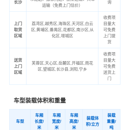
长沙
询
运输（免费上门估价）
收费项
上门
荔湾区,越秀区,海珠区,天河区,白云
目量大
取货
区,黄埔区,番禺区,花都区,南沙区,从
可免费
区域
化区,增城区
上门提
货
收费项
送货
目量大
芙蓉区,天心区,岳麓区,开福区,雨花
上门
可免费
区,望城区,长沙县,浏阳,宁乡
区域
送货上
门
车型装载体积和重量
车厢
车厢
车厢
装载
装载体
车型
长度/
宽度/
高度/
重量/
积/立方
米
米
米
吨