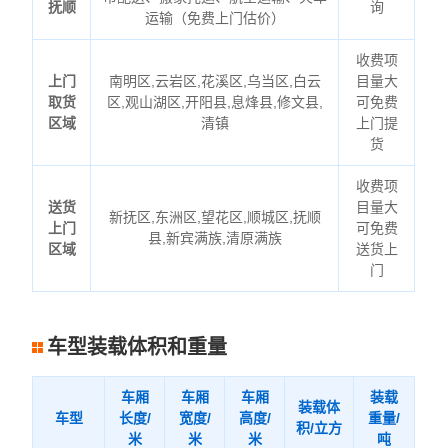
抚顺
询
运输（免费上门估价）
收费项
上门
南明区,云岩区,花溪区,乌当区,白云
目量大
取货
区,观山湖区,开阳县,息烽县,修文县,
可免费
区域
清镇
上门提
货
收费项
送货
目量大
新抚区,东洲区,望花区,顺城区,抚顺
上门
可免费
县,新宾满族,清原满族
区域
送货上
门
车型装载体积和重量
车厢
车厢
车厢
装载
装载体
车型
长度/
宽度/
高度/
重量/
积/立方
米
米
米
吨