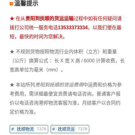
温馨提示
★ 在从
贵阳到抚顺的货运运输
过程中如有任何疑问请
拨打公司统一服务电话
13533373334
，以我们便在最
短，最快的时间为您解决。
★ 不规则货物按照物流行业内体积（立方）和重量
（公斤）换算公式 ：长 X 宽 X 高 / 6000 计算收费，长
宽高单位为毫米（mm）。
★ 本站所列
贵阳到抚顺的货运费用
中运费和价格为参
考费用，需详细最便宜资费请电话咨询。普通客户报
价以电话咨询港邦物流客服为准，月结客户以合同约
定价格为准。
#
抚顺物流
7378
#
抚顺货运
7378