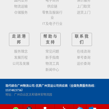
国内业务
电子商务
保价服务
物流运输
供应链
上门取货
仓储服务
零售及服装行
送货上门
业
IT及电子行业
走进港
帮助与
联系我
邦
支持
们
服务理念
常见问题
在线咨询
发展历程
新手指南
单号查询
公司及发展
物流工具
运价查询
新闻中心
现代综合广州物流公司-优质广州货运公司供应商
（全国免费服务热线：
15374023756）
地址：广州白云区太和镇林安物流园