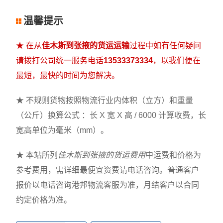
温馨提示
★ 在从
佳木斯到张掖的货运运输
过程中如有任何疑问
请拨打公司统一服务电话
13533373334
，以我们便在
最短，最快的时间为您解决。
★ 不规则货物按照物流行业内体积（立方）和重量
（公斤）换算公式 ：长 X 宽 X 高 / 6000 计算收费，长
宽高单位为毫米（mm）。
★ 本站所列
佳木斯到张掖的货运费用
中运费和价格为
参考费用，需详细最便宜资费请电话咨询。普通客户
报价以电话咨询港邦物流客服为准，月结客户以合同
约定价格为准。