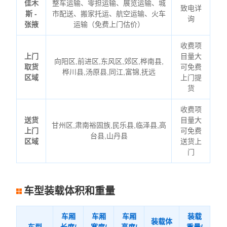
佳木
整车运输、零担运输、展览运输、城
致电详
斯 -
市配送、搬家托运、航空运输、火车
询
张掖
运输（免费上门估价）
收费项
上门
目量大
向阳区,前进区,东风区,郊区,桦南县,
取货
可免费
桦川县,汤原县,同江,富锦,抚远
区域
上门提
货
收费项
送货
目量大
甘州区,肃南裕固族,民乐县,临泽县,高
上门
可免费
台县,山丹县
区域
送货上
门
车型装载体积和重量
车厢
车厢
车厢
装载
装载体