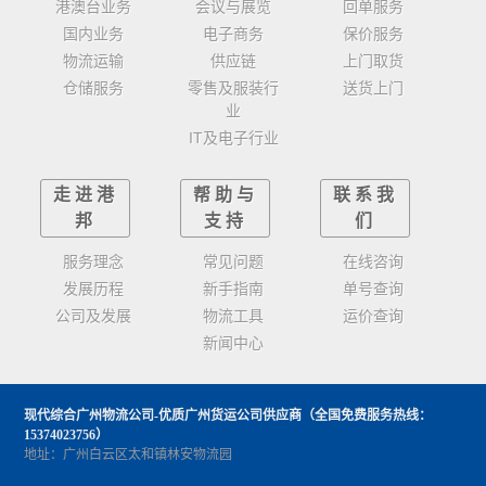
港澳台业务
会议与展览
回单服务
国内业务
电子商务
保价服务
物流运输
供应链
上门取货
仓储服务
零售及服装行
送货上门
业
IT及电子行业
走进港
帮助与
联系我
邦
支持
们
服务理念
常见问题
在线咨询
发展历程
新手指南
单号查询
公司及发展
物流工具
运价查询
新闻中心
现代综合广州物流公司-优质广州货运公司供应商
（全国免费服务热线：
15374023756）
地址：广州白云区太和镇林安物流园