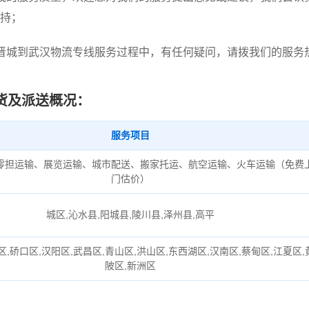
持；
晋城到武汉物流专线服务过程中，有任何疑问，请拨我们的服务
货及派送概况：
服务项目
零担运输、展览运输、城市配送、搬家托运、航空运输、火车运输（免费
门估价）
城区,沁水县,阳城县,陵川县,泽州县,高平
区,硚口区,汉阳区,武昌区,青山区,洪山区,东西湖区,汉南区,蔡甸区,江夏区,
陂区,新洲区