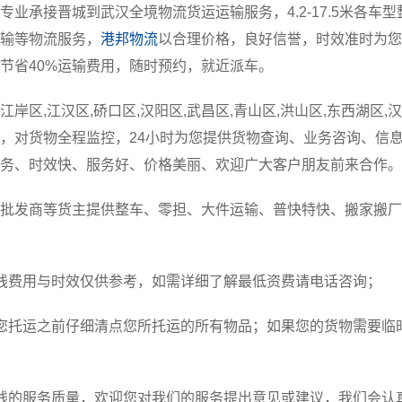
专业承接晋城到武汉全境物流货运运输服务，4.2-17.5米各车
输等物流服务，
港邦物流
以合理价格，良好信誉，时效准时为您
节省40%运输费用，随时预约，就近派车。
岸区,江汉区,硚口区,汉阳区,武昌区,青山区,洪山区,东西湖区,汉
，对货物全程监控，24小时为您提供货物查询、业务咨询、信
务、时效快、服务好、价格美丽、欢迎广大客户朋友前来合作。
批发商等货主提供整车、零担、大件运输、普快特快、搬家搬厂
线费用与时效仅供参考，如需详细了解最低资费请电话咨询；
您托运之前仔细清点您所托运的所有物品；如果您的货物需要临
线的服务质量，欢迎您对我们的服务提出意见或建议，我们会认