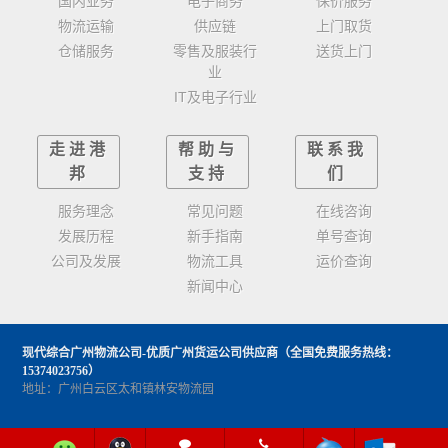
国内业务
电子商务
保价服务
物流运输
供应链
上门取货
仓储服务
零售及服装行
送货上门
业
IT及电子行业
走进港
帮助与
联系我
邦
支持
们
服务理念
常见问题
在线咨询
发展历程
新手指南
单号查询
公司及发展
物流工具
运价查询
新闻中心
现代综合广州物流公司-优质广州货运公司供应商
（全国免费服务热线：
15374023756）
地址：广州白云区太和镇林安物流园