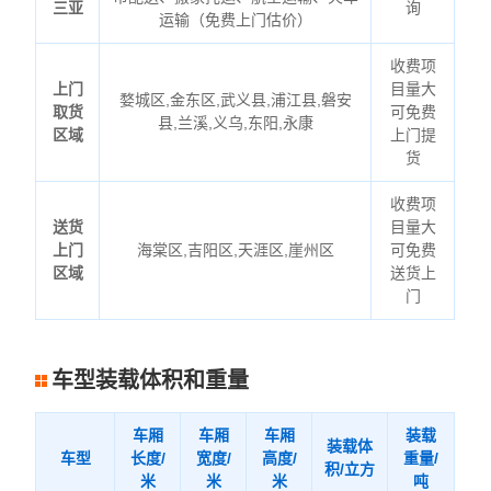
三亚
询
运输（免费上门估价）
收费项
上门
目量大
婺城区,金东区,武义县,浦江县,磐安
取货
可免费
县,兰溪,义乌,东阳,永康
区域
上门提
货
收费项
送货
目量大
上门
海棠区,吉阳区,天涯区,崖州区
可免费
区域
送货上
门
车型装载体积和重量
车厢
车厢
车厢
装载
装载体
车型
长度/
宽度/
高度/
重量/
积/立方
米
米
米
吨