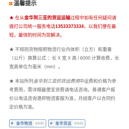
温馨提示
★ 在从
金华到三亚的货运运输
过程中如有任何疑问请
拨打公司统一服务电话
13533373334
，以我们便在最
短，最快的时间为您解决。
★ 不规则货物按照物流行业内体积（立方）和重量
（公斤）换算公式 ：长 X 宽 X 高 / 6000 计算收费，长
宽高单位为毫米（mm）。
★ 本站所列
金华到三亚的货运费用
中运费和价格为参
考费用，需详细最便宜资费请电话咨询。普通客户报
价以电话咨询港邦物流客服为准，月结客户以合同约
定价格为准。
#
金华物流
6945
#
金华货运
6945