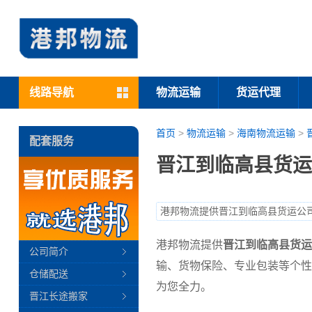
线路导航
物流运输
货运代理
首页
>
物流运输
>
海南物流运输
>
配套服务
晋江到临高县货运
港邦物流提供晋江到临高县货运公
港邦物流提供
晋江到临高县货运
公司简介
输、货物保险、专业包装等个性
仓储配送
为您全力。
晋江长途搬家