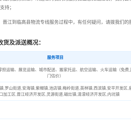
支持；
，晋江到临高县物流专线服务过程中，有任何疑问，请拨我们的
收货及派送概况：
服务项目
零担运输、展览运输、城市配送、搬家托运、航空运输、火车运输（免费
门估价）
镇,罗山街道,安海镇,紫帽镇,池店镇,梅岭街道,英林镇,西滨镇,安平开发区,
口加工区,晋江经济开发区,灵源街道,磁灶镇,清濛经济开发区,内坑镇