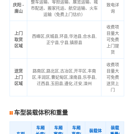
整车运输、零担运输、展览运输、城
庆阳 -
致电详
市配送、搬家托运、航空运输、火车
唐山
询
运输（免费上门估价）
收费项
上门
目量大
西峰区,庆城县,环县,华池县,合水县,
取货
可免费
正宁县,宁县,镇原县
区域
上门提
货
收费项
送货
路南区,路北区,古冶区,开平区,丰南
目量大
上门
区,丰润区,曹妃甸区,滦南县,乐亭县,
可免费
区域
迁西县,玉田县,遵化,迁安,滦州
送货上
门
车型装载体积和重量
车厢
车厢
车厢
装载
装载体