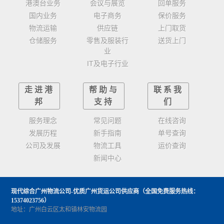
港澳台业务
会议与展览
回单服务
国内业务
电子商务
保价服务
物流运输
供应链
上门取货
仓储服务
零售及服装行
送货上门
业
IT及电子行业
走进港
帮助与
联系我
邦
支持
们
服务理念
常见问题
在线咨询
发展历程
新手指南
单号查询
公司及发展
物流工具
运价查询
新闻中心
现代综合广州物流公司-优质广州货运公司供应商
（全国免费服务热线：
15374023756）
地址：广州白云区太和镇林安物流园