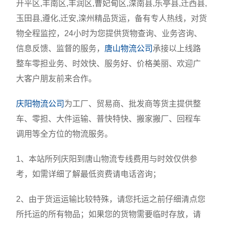
开平区,丰南区,丰润区,曹妃甸区,滦南县,乐亭县,迁西县,
玉田县,遵化,迁安,滦州精品货运，备有专人热线，对货
物全程监控，24小时为您提供货物查询、业务咨询、
信息反馈、监督的服务，
唐山物流公司
承接以上线路
整车零担业务、时效快、服务好、价格美丽、欢迎广
大客户朋友前来合作。
庆阳物流公司
为工厂、贸易商、批发商等货主提供整
车、零担、大件运输、普快特快、搬家搬厂、回程车
调用等全方位的物流服务。
1、本站所列庆阳到唐山物流专线费用与时效仅供参
考，如需详细了解最低资费请电话咨询；
2、由于货运运输比较特殊，请您托运之前仔细清点您
所托运的所有物品；如果您的货物需要临时存放，请