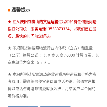
温馨提示
★ 在从
庆阳到唐山的货运运输
过程中如有任何疑问请
拨打公司统一服务电话
13533373334
，以我们便在最
短，最快的时间为您解决。
★ 不规则货物按照物流行业内体积（立方）和重量
（公斤）换算公式 ：长 X 宽 X 高 / 6000 计算收费，长
宽高单位为毫米（mm）。
★ 本站所列
庆阳到唐山的货运费用
中运费和价格为参
考费用，需详细最便宜资费请电话咨询。普通客户报
价以电话咨询港邦物流客服为准，月结客户以合同约
定价格为准。