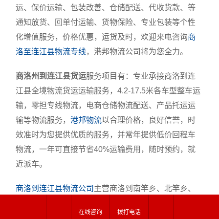
运、保价运输、包装改善、仓储配送、代收货款、等
通知放货、回单付运输、货物保险、专业包装等个性
化增值服务，价格优惠，运货及时，欢迎来电咨询
商
洛至连江县物流专线
，港邦物流公司将为您全力。
商洛州到连江县货运
服务项目有：专业承接商洛到连
江县全境物流货运运输服务，4.2-17.5米各车型整车运
输，零担专线物流，电商仓储物流配送、产品托运运
输等物流服务，
港邦物流
以合理价格，良好信誉，时
效准时为您提供优质的服务，并常年提供低价回程车
物流，一年可直接节省40%运输费用，随时预约，就
近派车。
商洛到连江县物流公司
主营商洛到南竿乡、北竿乡、
莒光乡、东引乡精品货运，备有专人热线，对货物全
在线咨询
拨打电话
程监控，24小时为您提供货物查询、业务咨询、信息