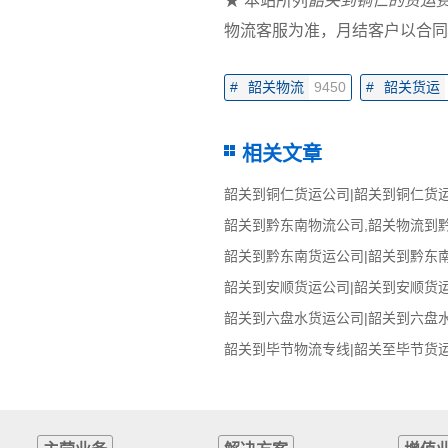
★ 本站所列
韶关到铜仁的货运
物流客服为准，月结客户以合同
#
韶关物流
9450
#
韶关货运
相关文章
韶关到铜仁货运公司|韶关到铜仁货
韶关到黔东南货运公司|韶关到黔东
韶关到安顺货运公司|韶关到安顺货
韶关到六盘水货运公司|韶关到六盘
韶关到毕节物流专线|韶关至毕节货