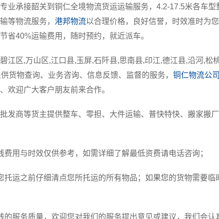
专业承接韶关到铜仁全境物流货运运输服务，4.2-17.5米各车
输等物流服务，
港邦物流
以合理价格，良好信誉，时效准时为您
节省40%运输费用，随时预约，就近派车。
碧江区,万山区,江口县,玉屏,石阡县,思南县,印江,德江县,沿河
提供货物查询、业务咨询、信息反馈、监督的服务，
铜仁物流公
、欢迎广大客户朋友前来合作。
批发商等货主提供整车、零担、大件运输、普快特快、搬家搬厂
线费用与时效仅供参考，如需详细了解最低资费请电话咨询；
您托运之前仔细清点您所托运的所有物品；如果您的货物需要临
线的服务质量，欢迎您对我们的服务提出意见或建议，我们会认