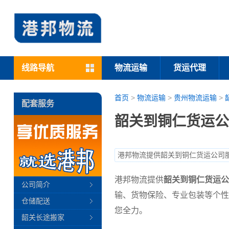
线路导航
物流运输
货运代理
首页
>
物流运输
>
贵州物流运输
>
配套服务
韶关到铜仁货运公
港邦物流提供韶关到铜仁货运公司
港邦物流提供
韶关到铜仁货运公
公司简介
输、货物保险、专业包装等个性
仓储配送
您全力。
韶关长途搬家