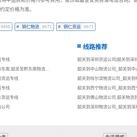
费用
中运费和价格为参考费用，需详细最便宜资费请电话咨询。
约定价格为准。
9450
#
铜仁物流
6571
#
铜仁货运
6571
线路推荐
运专线
韶关到深圳货运公司|韶关到深
韶关到黔东南物流公司,韶关物流到黔东南,韶关至黔东南物流专线
韶关到中山物流公司_韶关到中
南货运专线
运专线
韶关到西宁物流公司_韶关到西
水货运专线
韶关到佛山物流公司,韶关物流
运公司
韶关到深圳物流公司_韶关到深