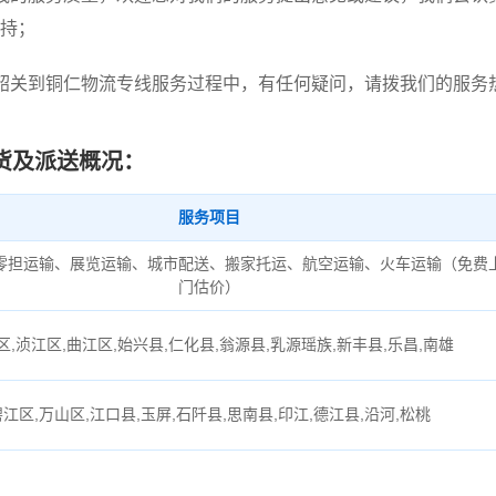
持；
韶关到铜仁物流专线服务过程中，有任何疑问，请拨我们的服务
货及派送概况：
服务项目
零担运输、展览运输、城市配送、搬家托运、航空运输、火车运输（免费
门估价）
区,浈江区,曲江区,始兴县,仁化县,翁源县,乳源瑶族,新丰县,乐昌,南雄
碧江区,万山区,江口县,玉屏,石阡县,思南县,印江,德江县,沿河,松桃