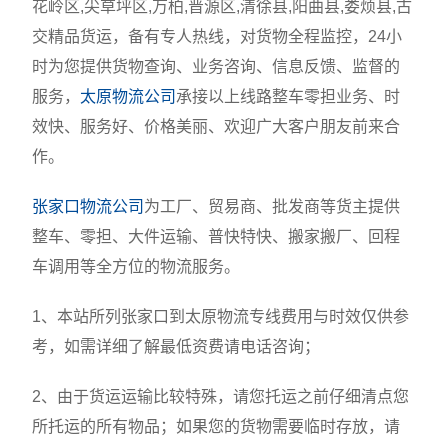
花岭区,尖草坪区,万柏,晋源区,清徐县,阳曲县,娄烦县,古
交精品货运，备有专人热线，对货物全程监控，24小
时为您提供货物查询、业务咨询、信息反馈、监督的
服务，
太原物流公司
承接以上线路整车零担业务、时
效快、服务好、价格美丽、欢迎广大客户朋友前来合
作。
张家口物流公司
为工厂、贸易商、批发商等货主提供
整车、零担、大件运输、普快特快、搬家搬厂、回程
车调用等全方位的物流服务。
1、本站所列张家口到太原物流专线费用与时效仅供参
考，如需详细了解最低资费请电话咨询；
2、由于货运运输比较特殊，请您托运之前仔细清点您
所托运的所有物品；如果您的货物需要临时存放，请