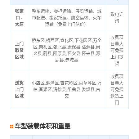
张家
整车运输、零担运输、展览运输、城
致电详
口 -
市配送、搬家托运、航空运输、火车
询
太原
运输（免费上门估价）
收费项
桥东区,桥西区,宣化区,下花园区,万全
上门
目量大
区,崇礼区,张北县,康保县,沽源县,尚
取货
可免费
义县,蔚县,阳原县,怀安县,怀来县,涿
区域
上门提
鹿县,赤城县
货
收费项
送货
小店区,迎泽区,杏花岭区,尖草坪区,万
目量大
上门
柏,晋源区,清徐县,阳曲县,娄烦县,古
可免费
区域
交
送货上
门
车型装载体积和重量