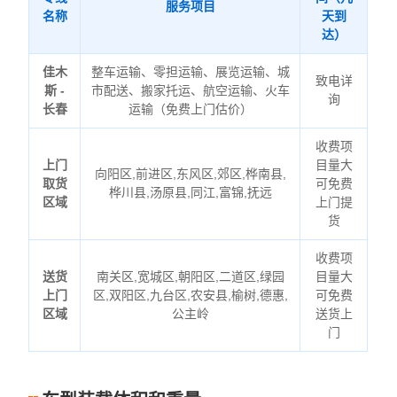
服务项目
名称
天到
达）
佳木
整车运输、零担运输、展览运输、城
致电详
斯 -
市配送、搬家托运、航空运输、火车
询
长春
运输（免费上门估价）
收费项
上门
目量大
向阳区,前进区,东风区,郊区,桦南县,
取货
可免费
桦川县,汤原县,同江,富锦,抚远
区域
上门提
货
收费项
送货
南关区,宽城区,朝阳区,二道区,绿园
目量大
上门
区,双阳区,九台区,农安县,榆树,德惠,
可免费
区域
公主岭
送货上
门