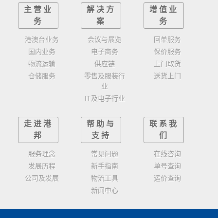
主营业
解决方
增值业
务
案
务
港澳台业务
会议与展览
回单服务
国内业务
电子商务
保价服务
物流运输
供应链
上门取货
仓储服务
零售及服装行
送货上门
业
IT及电子行业
走进港
帮助与
联系我
邦
支持
们
服务理念
常见问题
在线咨询
发展历程
新手指南
单号查询
公司及发展
物流工具
运价查询
新闻中心