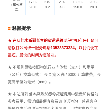
17.0-
2.8-
2.9-
130.0-
20.0-
+箱式货
20.0
3.2
4.0
150.0
28.0
车
温馨提示
★ 在从
佳木斯到长春的货运运输
过程中如有任何疑问
请拨打公司统一服务电话
13533373334
，以我们便在
最短，最快的时间为您解决。
★ 不规则货物按照物流行业内体积（立方）和重量
（公斤）换算公式 ：长 X 宽 X 高 / 6000 计算收费，长
宽高单位为毫米（mm）。
★ 本站所列
佳木斯到长春的货运费用
中运费和价格为
参考费用，需详细最便宜资费请电话咨询。普通客户
报价以电话咨询港邦物流客服为准，月结客户以合同