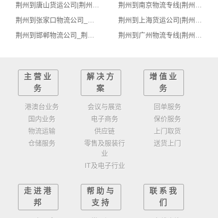
荆州到唐山货运公司|荆州到唐山货运专线
荆州到南京物流专线|荆州至南京货运公司
荆州到张家口物流公司_荆州到张家口货运_荆州至张家口物流专线
荆州到上海货运公司|荆州到上海货运专线
荆州到邯郸物流公司_荆州至邯郸物流专线
荆州到广州物流专线|荆州至广州货运公司
主营业
解决方
增值业
务
案
务
港澳台业务
会议与展览
回单服务
国内业务
电子商务
保价服务
物流运输
供应链
上门取货
仓储服务
零售及服装行
送货上门
业
IT及电子行业
走进港
帮助与
联系我
邦
支持
们