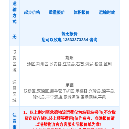
运
输
起步价格
重量报价
体积报价
运输时效
方
式
暂无报价
无
您可以致电
13533373334
咨询
取
货
荆州
区
沙区,荆州区,公安县,江陵县,石首,洪湖,松滋,监利
域
送
承德
货
双桥区,双滦区,鹰手营子矿区,承德县,兴隆县,滦平县,
区
隆化县,丰宁满族,宽城满族,围场满族,平泉
域
1、以上荆州至承德物流运费仅为站到站报价(不含取
注
货送货存储包装上楼等费用)仅作参考，准确报价请
意
以港邦物流官方客服实际报价单为准！
事