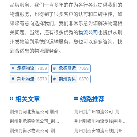
品牌服务，我们一直多年的在为各行各业提供我们的
物流服务，也得到了很多客户的认可和口碑相传，如
果您有意向选择我们，我们非常乐意为您解决物流相
关问题。当然，还有很多优秀的
物流公司
也提供从荆
州发物流到承德的运输服务，您也可以多多咨询，找
到合适您的物流服务商。
#
承德物流
7859
#
承德货运
7859
#
荆州物流
6570
#
荆州货运
6570
相关文章
线路推荐
荆州到河北货运公司|荆州到河北货运专线
荆州到广州物流公司_荆州至广州物流专线
荆州到承德物流公司_荆州至承德物流专线
荆州到银川物流专线|荆州至银川货运公司
荆州到衡水物流公司_荆州到衡水货运_荆州至衡水物流专线
荆州到西安物流专线|荆州至西安货运公司