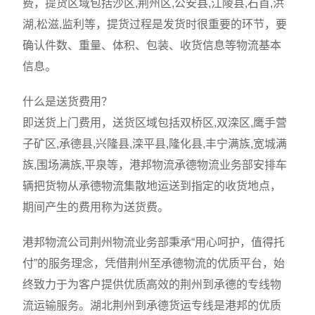
费，提货区域包括沙区,荆州区,公安县,江陵县,石首,洪
湖,松滋,监利等，提货过程是发货时很重要的环节，要
确认件数、重量、体积、包装、收货信息等物流基本
信息。
什么是送货费用？
即送货上门费用，送货区域包括双桥区,双滦区,鹰手营
子矿区,承德县,兴隆县,滦平县,隆化县,丰宁满族,宽城满
族,围场满族,平泉等，港邦物流承德物流业务部安排车
辆把货物从承德物流集散地运送到指定的收货地点，
期间产生的费用称为送货费。
港邦物流公司荆州物流业务部秉承“用心呵护，值得托
付”的服务理念，凭借荆州至承德物流的优质平台，始
终致力于为客户提供优质高效的荆州到承德的专线物
流运输服务。湖北荆州到承德货运专线是港邦的优质