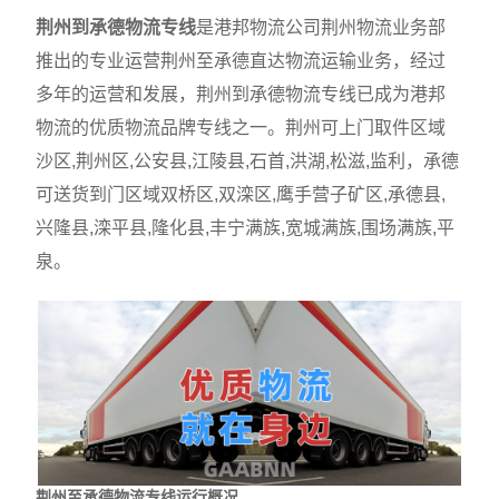
荆州到承德物流专线
是港邦物流公司荆州物流业务部
推出的专业运营荆州至承德直达物流运输业务，经过
多年的运营和发展，荆州到承德物流专线已成为港邦
物流的优质物流品牌专线之一。荆州可上门取件区域
沙区,荆州区,公安县,江陵县,石首,洪湖,松滋,监利，承德
可送货到门区域双桥区,双滦区,鹰手营子矿区,承德县,
兴隆县,滦平县,隆化县,丰宁满族,宽城满族,围场满族,平
泉。
荆州至承德物流专线运行概况