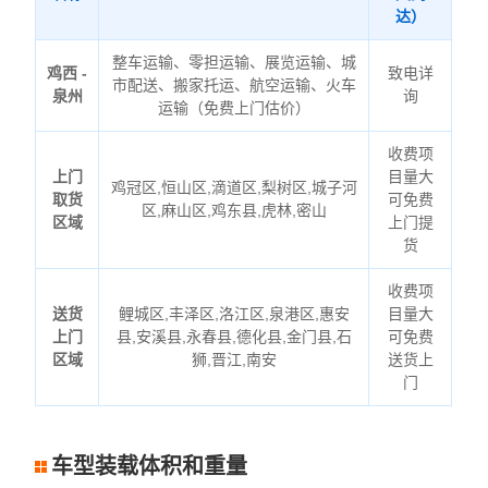
达）
整车运输、零担运输、展览运输、城
鸡西 -
致电详
市配送、搬家托运、航空运输、火车
泉州
询
运输（免费上门估价）
收费项
上门
目量大
鸡冠区,恒山区,滴道区,梨树区,城子河
取货
可免费
区,麻山区,鸡东县,虎林,密山
区域
上门提
货
收费项
送货
鲤城区,丰泽区,洛江区,泉港区,惠安
目量大
上门
县,安溪县,永春县,德化县,金门县,石
可免费
区域
狮,晋江,南安
送货上
门
车型装载体积和重量