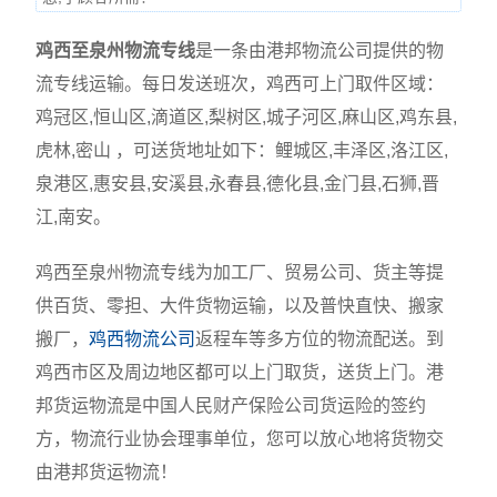
鸡西至泉州物流专线
是一条由港邦物流公司提供的物
流专线运输。每日发送班次，鸡西可上门取件区域：
鸡冠区,恒山区,滴道区,梨树区,城子河区,麻山区,鸡东县,
虎林,密山 ，可送货地址如下：鲤城区,丰泽区,洛江区,
泉港区,惠安县,安溪县,永春县,德化县,金门县,石狮,晋
江,南安。
鸡西至泉州物流专线为加工厂、贸易公司、货主等提
供百货、零担、大件货物运输，以及普快直快、搬家
搬厂，
鸡西物流公司
返程车等多方位的物流配送。到
鸡西市区及周边地区都可以上门取货，送货上门。港
邦货运物流是中国人民财产保险公司货运险的签约
方，物流行业协会理事单位，您可以放心地将货物交
由港邦货运物流！