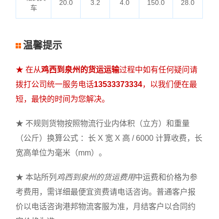
20.0
3.2
4.0
150.0
28.0
车
温馨提示
★ 在从
鸡西到泉州的货运运输
过程中如有任何疑问请
拨打公司统一服务电话
13533373334
，以我们便在最
短，最快的时间为您解决。
★ 不规则货物按照物流行业内体积（立方）和重量
（公斤）换算公式 ：长 X 宽 X 高 / 6000 计算收费，长
宽高单位为毫米（mm）。
★ 本站所列
鸡西到泉州的货运费用
中运费和价格为参
考费用，需详细最便宜资费请电话咨询。普通客户报
价以电话咨询港邦物流客服为准，月结客户以合同约