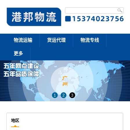
物流运输
货运代理
物流专线
更多
1
2
3
地区