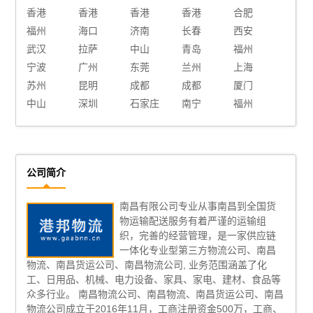
香港
香港
香港
香港
合肥
福州
海口
济南
长春
西安
武汉
拉萨
中山
青岛
福州
宁波
广州
东莞
兰州
上海
苏州
昆明
成都
成都
厦门
中山
深圳
石家庄
南宁
福州
公司简介
南昌有限公司专业从事南昌到全国货
物运输配送服务有着严谨的运输组
织，完善的经营管理，是一家供应链
一体化专业型第三方物流公司、南昌
物流、南昌货运公司、南昌物流公司, 业务范围涵盖了化
工、日用品、机械、电力设备、家具、家电、建材、食品等
众多行业。 南昌物流公司、南昌物流、南昌货运公司、南昌
物流公司成立于2016年11月，工商注册资金500万，工商、