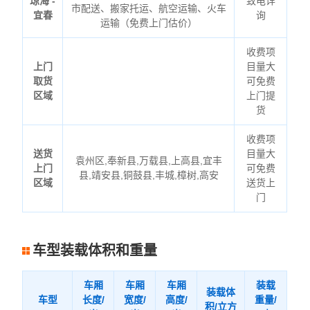
琼海 -
致电详
市配送、搬家托运、航空运输、火车
宜春
询
运输（免费上门估价）
收费项
上门
目量大
取货
可免费
区域
上门提
货
收费项
送货
目量大
袁州区,奉新县,万载县,上高县,宜丰
上门
可免费
县,靖安县,铜鼓县,丰城,樟树,高安
区域
送货上
门
车型装载体积和重量
车厢
车厢
车厢
装载
装载体
车型
长度/
宽度/
高度/
重量/
积/立方