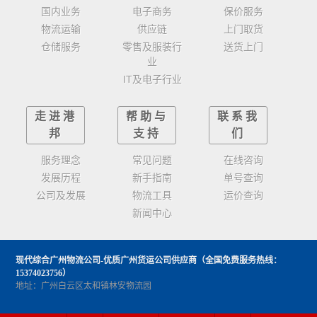
国内业务
电子商务
保价服务
物流运输
供应链
上门取货
仓储服务
零售及服装行
送货上门
业
IT及电子行业
走进港
帮助与
联系我
邦
支持
们
服务理念
常见问题
在线咨询
发展历程
新手指南
单号查询
公司及发展
物流工具
运价查询
新闻中心
现代综合广州物流公司-优质广州货运公司供应商
（全国免费服务热线：
15374023756）
地址：广州白云区太和镇林安物流园