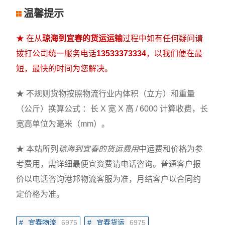
温馨提示
★ 在从
琼海到宜春的货运运输
过程中如有任何疑问请
拨打公司统一服务电话
13533373334
，以我们便在最
短，最快的时间为您解决。
★ 不规则货物按照物流行业内体积（立方）和重量
（公斤）换算公式 ：长 X 宽 X 高 / 6000 计算收费，长
宽高单位为毫米（mm）。
★ 本站所列
琼海到宜春的货运费用
中运费和价格为参
考费用，需详细最便宜资费请电话咨询。普通客户报
价以电话咨询港邦物流客服为准，月结客户以合同约
定价格为准。
#
宜春物流
6975
#
宜春货运
6975