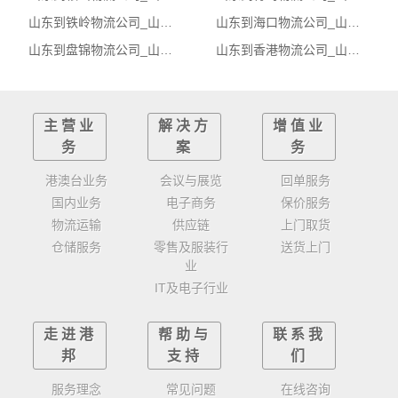
山东到铁岭物流公司_山东至铁岭物流专线
山东到海口物流公司_山东至海口物流专线
山东到盘锦物流公司_山东至盘锦物流专线
山东到香港物流公司_山东至香港物流专线
主营业
解决方
增值业
务
案
务
港澳台业务
会议与展览
回单服务
国内业务
电子商务
保价服务
物流运输
供应链
上门取货
仓储服务
零售及服装行
送货上门
业
IT及电子行业
走进港
帮助与
联系我
邦
支持
们
服务理念
常见问题
在线咨询