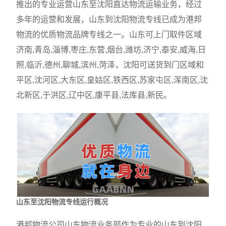
推出的专业运营山东至沈阳直达物流运输业务，经过
多年的运营和发展，山东到沈阳物流专线已成为港邦
物流的优质物流品牌专线之一。山东可上门取件区域
济南,青岛,淄博,枣庄,东营,烟台,潍坊,济宁,泰安,威海,日
照,临沂,德州,聊城,滨州,菏泽，沈阳可送货到门区域和
平区,沈河区,大东区,皇姑区,铁西区,苏家屯区,浑南区,沈
北新区,于洪区,辽中区,康平县,法库县,新民。
山东至沈阳物流专线运行概况
港邦物流公司山东物流业务部作为专业的山东到沈阳