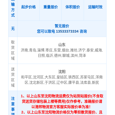
输
起步价格
重量报价
体积报价
运输时效
方
式
暂无报价
无
您可以致电
13533373334
咨询
取
山东
货
济南,青岛,淄博,枣庄,东营,烟台,潍坊,济宁,泰安,威海,
区
日照,临沂,德州,聊城,滨州,菏泽
域
送
沈阳
货
和平区,沈河区,大东区,皇姑区,铁西区,苏家屯区,浑南
区
区,沈北新区,于洪区,辽中区,康平县,法库县,新民
域
1、以上山东至沈阳物流运费仅为站到站报价(不含取
注
货送货存储包装上楼等费用)仅作参考，准确报价请
意
以港邦物流官方客服实际报价单为准！
事
2、以上山东至沈阳物流价格仅为零担散货报价、且
项