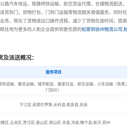
公路汽车快运，铁路特快运输，航空货运代理，仓储物流配送，
送货到门，货物打包，门到门运输等物流相关增值服务，同时在
业务，简化了货物进出口操作流程，减少了货物在途时间，提高
既往地为更多的人和企业提供到更优质的
松原到徐州物流公司,
货及派送概况：
服务项目
零担运输、展览运输、城市配送、搬家托运、航空运输、火车运输（免费
门估价）
宁江区,前郭尔罗斯,长岭县,乾安县,扶余
鼓楼区,云龙区,贾汪区,泉山区,铜山区,丰县,沛县,睢宁县,新沂,邳州