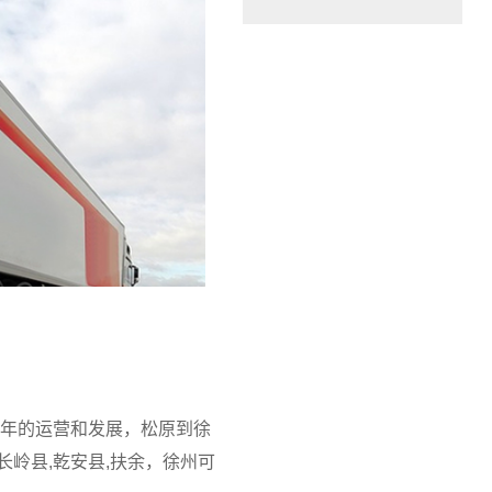
工作时间：08:30 – – 23:30
值班电话：15374023756
值班电话：
年的运营和发展，松原到徐
长岭县,乾安县,扶余，徐州可