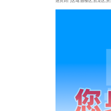
送货到门区域:鼓楼区,云龙区,贾