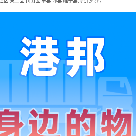
汪区,泉山区,铜山区,丰县,沛县,睢宁县,新沂,邳州。