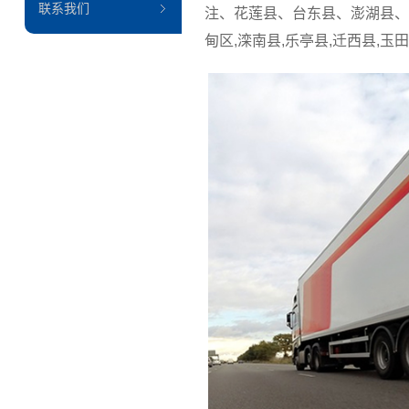
联系我们
注、花莲县、台东县、澎湖县、金
甸区,滦南县,乐亭县,迁西县,玉田