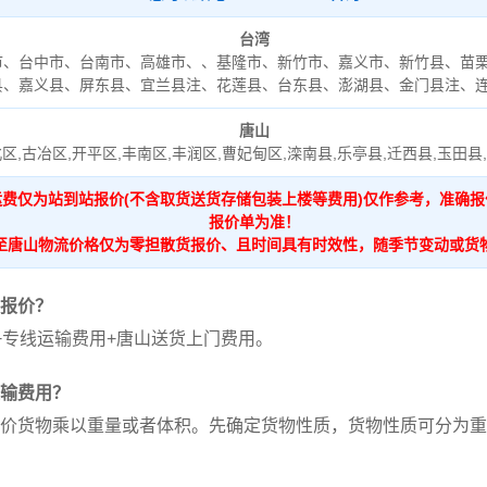
台湾
市、台中市、台南市、高雄市、、基隆市、新竹市、嘉义市、新竹县、苗
县、嘉义县、屏东县、宜兰县注、花莲县、台东县、澎湖县、金门县注、
唐山
区,古冶区,开平区,丰南区,丰润区,曹妃甸区,滦南县,乐亭县,迁西县,玉田县,
运费仅为站到站报价(不含取货送货存储包装上楼等费用)仅作参考，准确
报价单为准！
至唐山物流价格仅为零担散货报价、且时间具有时效性，随季节变动或货
报价？
+专线运输费用+唐山送货上门费用。
输费用？
价货物乘以重量或者体积。先确定货物性质，货物性质可分为重