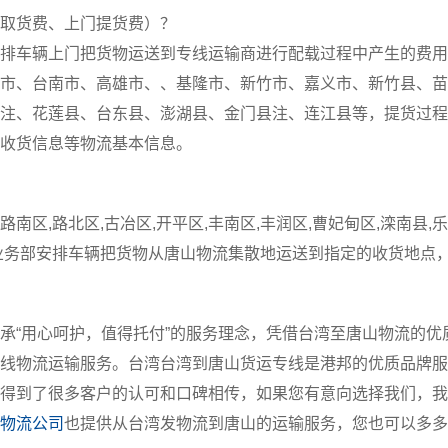
取货费、上门提货费）？
排车辆上门把货物运送到专线运输商进行配载过程中产生的费用
市、台南市、高雄市、、基隆市、新竹市、嘉义市、新竹县、苗
注、花莲县、台东县、澎湖县、金门县注、连江县等，提货过程
收货信息等物流基本信息。
区,路北区,古冶区,开平区,丰南区,丰润区,曹妃甸区,滦南县,乐亭
业务部安排车辆把货物从唐山物流集散地运送到指定的收货地点
承“用心呵护，值得托付”的服务理念，凭借台湾至唐山物流的优
线物流运输服务。台湾台湾到唐山货运专线是港邦的优质品牌服
得到了很多客户的认可和口碑相传，如果您有意向选择我们，我
物流公司
也提供从台湾发物流到唐山的运输服务，您也可以多多