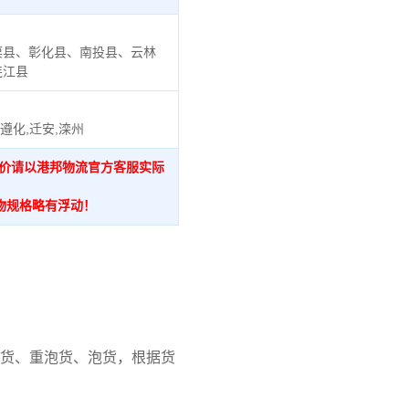
栗县、彰化县、南投县、云林
连江县
遵化,迁安,滦州
报价请以港邦物流官方客服实际
物规格略有浮动！
货、重泡货、泡货，根据货