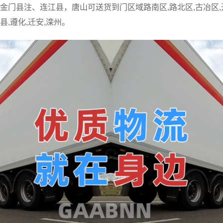
门县注、连江县，唐山可送货到门区域路南区,路北区,古冶区,开
县,遵化,迁安,滦州。