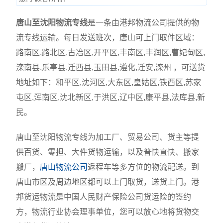
唐山至沈阳物流专线
是一条由港邦物流公司提供的物
流专线运输。每日发送班次，唐山可上门取件区域：
路南区,路北区,古冶区,开平区,丰南区,丰润区,曹妃甸区,
滦南县,乐亭县,迁西县,玉田县,遵化,迁安,滦州 ，可送货
地址如下：和平区,沈河区,大东区,皇姑区,铁西区,苏家
屯区,浑南区,沈北新区,于洪区,辽中区,康平县,法库县,新
民。
唐山至沈阳物流专线为加工厂、贸易公司、货主等提
供百货、零担、大件货物运输，以及普快直快、搬家
搬厂，
唐山物流公司
返程车等多方位的物流配送。到
唐山市区及周边地区都可以上门取货，送货上门。港
邦货运物流是中国人民财产保险公司货运险的签约
方，物流行业协会理事单位，您可以放心地将货物交