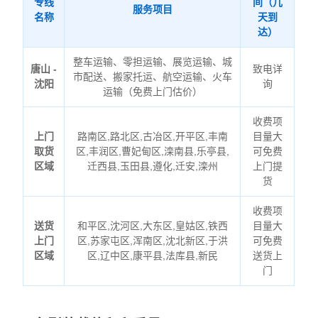
专线
间（几
服务项目
名称
天到
达）
整车运输、零担运输、展览运输、城
唐山 -
致电详
市配送、搬家托运、航空运输、火车
沈阳
询
运输（免费上门估价）
收费项
上门
路南区,路北区,古冶区,开平区,丰南
目量大
取货
区,丰润区,曹妃甸区,滦南县,乐亭县,
可免费
区域
迁西县,玉田县,遵化,迁安,滦州
上门提
货
收费项
送货
和平区,沈河区,大东区,皇姑区,铁西
目量大
上门
区,苏家屯区,浑南区,沈北新区,于洪
可免费
区域
区,辽中区,康平县,法库县,新民
送货上
门