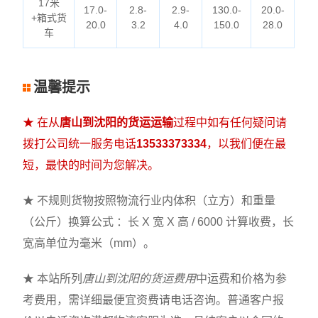
17米
17.0-
2.8-
2.9-
130.0-
20.0-
+箱式货
20.0
3.2
4.0
150.0
28.0
车
温馨提示
★ 在从
唐山到沈阳的货运运输
过程中如有任何疑问请
拨打公司统一服务电话
13533373334
，以我们便在最
短，最快的时间为您解决。
★ 不规则货物按照物流行业内体积（立方）和重量
（公斤）换算公式 ：长 X 宽 X 高 / 6000 计算收费，长
宽高单位为毫米（mm）。
★ 本站所列
唐山到沈阳的货运费用
中运费和价格为参
考费用，需详细最便宜资费请电话咨询。普通客户报