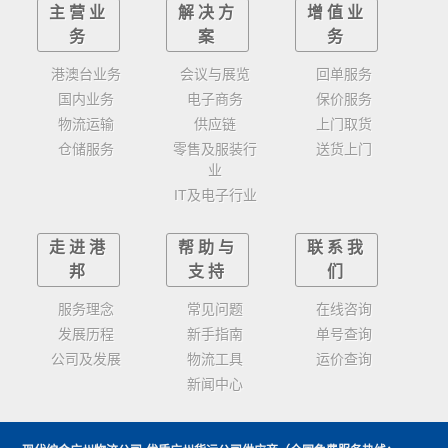
主营业
解决方
增值业
务
案
务
港澳台业务
会议与展览
回单服务
国内业务
电子商务
保价服务
物流运输
供应链
上门取货
仓储服务
零售及服装行
送货上门
业
IT及电子行业
走进港
帮助与
联系我
邦
支持
们
服务理念
常见问题
在线咨询
发展历程
新手指南
单号查询
公司及发展
物流工具
运价查询
新闻中心