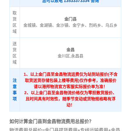
您可以致电
13533373334
咨询
取
货
金门县
区
金城镇、金湖镇、金沙镇、金宁乡、烈屿乡、乌丘乡
域
送
货
金昌
区
金川区,永昌县
域
1、以上金门县至金昌物流运费仅为站到站报价(不含
注
取货送货存储包装上楼等费用)仅作参考，准确报价
意
请以港邦物流官方客服实际报价单为准！
事
2、以上金门县至金昌物流价格仅为零担散货报价、
项
且时间具有时效性，随季节变动或货物规格略有浮
动！
如何计算金门县到金昌物流费用总报价？
物流费用总报价=金门县提货费用+专线运输费用+金昌