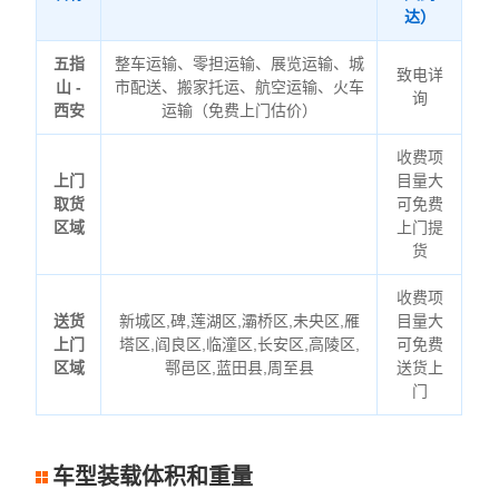
达）
五指
整车运输、零担运输、展览运输、城
致电详
山 -
市配送、搬家托运、航空运输、火车
询
西安
运输（免费上门估价）
收费项
上门
目量大
取货
可免费
区域
上门提
货
收费项
送货
新城区,碑,莲湖区,灞桥区,未央区,雁
目量大
上门
塔区,阎良区,临潼区,长安区,高陵区,
可免费
区域
鄠邑区,蓝田县,周至县
送货上
门
车型装载体积和重量