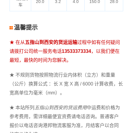
20.0
3.2
4.0
150.0
28.0
车
温馨提示
★ 在从
五指山到西安的货运运输
过程中如有任何疑问
请拨打公司统一服务电话
13533373334
，以我们便在
最短，最快的时间为您解决。
★ 不规则货物按照物流行业内体积（立方）和重量
（公斤）换算公式 ：长 X 宽 X 高 / 6000 计算收费，长
宽高单位为毫米（mm）。
★ 本站所列
五指山到西安的货运费用
中运费和价格为
参考费用，需详细最便宜资费请电话咨询。普通客户
报价以电话咨询港邦物流客服为准，月结客户以合同