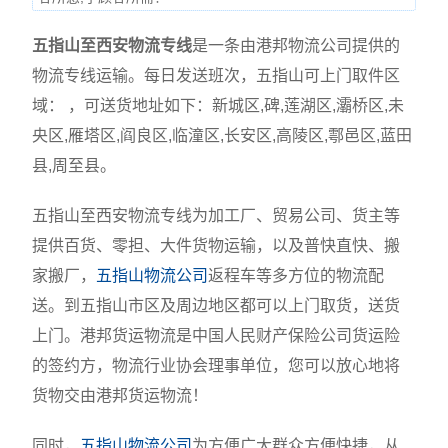
五指山至西安物流专线
是一条由港邦物流公司提供的
物流专线运输。每日发送班次，五指山可上门取件区
域： ，可送货地址如下：新城区,碑,莲湖区,灞桥区,未
央区,雁塔区,阎良区,临潼区,长安区,高陵区,鄠邑区,蓝田
县,周至县。
五指山至西安物流专线为加工厂、贸易公司、货主等
提供百货、零担、大件货物运输，以及普快直快、搬
家搬厂，
五指山物流公司
返程车等多方位的物流配
送。到五指山市区及周边地区都可以上门取货，送货
上门。港邦货运物流是中国人民财产保险公司货运险
的签约方，物流行业协会理事单位，您可以放心地将
货物交由港邦货运物流！
同时，
五指山物流公司
为方便广大群众方便快捷，从