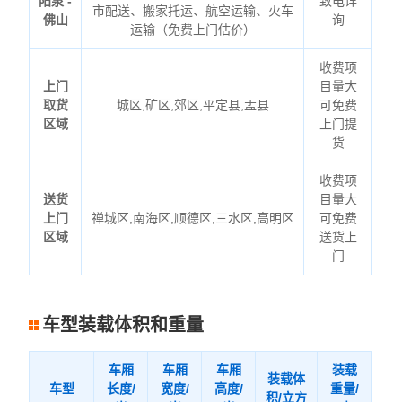
阳泉 -
致电详
市配送、搬家托运、航空运输、火车
佛山
询
运输（免费上门估价）
收费项
上门
目量大
取货
城区,矿区,郊区,平定县,盂县
可免费
区域
上门提
货
收费项
送货
目量大
上门
禅城区,南海区,顺德区,三水区,高明区
可免费
区域
送货上
门
车型装载体积和重量
车厢
车厢
车厢
装载
装载体
车型
长度/
宽度/
高度/
重量/
积/立方