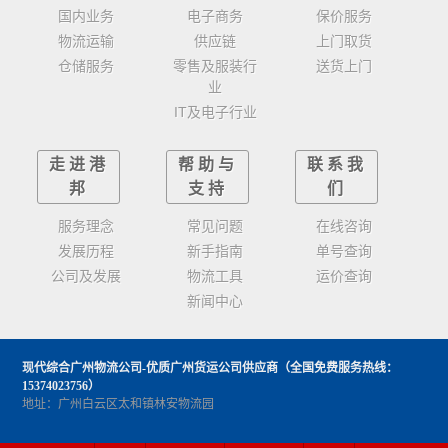
国内业务
电子商务
保价服务
物流运输
供应链
上门取货
仓储服务
零售及服装行
送货上门
业
IT及电子行业
走进港
帮助与
联系我
邦
支持
们
服务理念
常见问题
在线咨询
发展历程
新手指南
单号查询
公司及发展
物流工具
运价查询
新闻中心
现代综合广州物流公司-优质广州货运公司供应商
（全国免费服务热线：
15374023756）
地址：广州白云区太和镇林安物流园