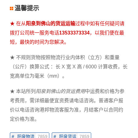
温馨提示
★ 在从
阳泉到佛山的货运运输
过程中如有任何疑问请
拨打公司统一服务电话
13533373334
，以我们便在最
短，最快的时间为您解决。
★ 不规则货物按照物流行业内体积（立方）和重量
（公斤）换算公式 ：长 X 宽 X 高 / 6000 计算收费，长
宽高单位为毫米（mm）。
★ 本站所列
阳泉到佛山的货运费用
中运费和价格为参
考费用，需详细最便宜资费请电话咨询。普通客户报
价以电话咨询港邦物流客服为准，月结客户以合同约
定价格为准。
#
阳泉物流
7859
#
阳泉货运
7859