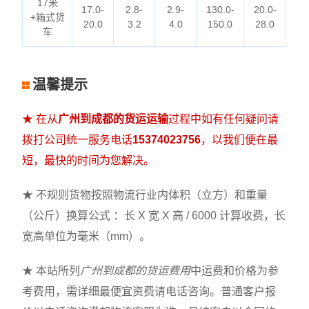
17米
17.0-
2.8-
2.9-
130.0-
20.0-
+箱式货
20.0
3.2
4.0
150.0
28.0
车
温馨提示
★ 在从
广州到成都的货运运输
过程中如有任何疑问请
拨打公司统一服务电话
15374023756
，以我们便在最
短，最快的时间为您解决。
★ 不规则货物按照物流行业内体积（立方）和重量
（公斤）换算公式 ：长 X 宽 X 高 / 6000 计算收费，长
宽高单位为毫米（mm）。
★ 本站所列
广州到成都的货运费用
中运费和价格为参
考费用，需详细最便宜资费请电话咨询。普通客户报