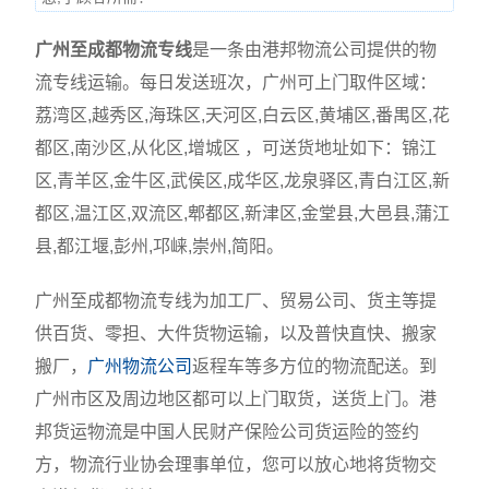
广州至成都物流专线
是一条由港邦物流公司提供的物
流专线运输。每日发送班次，广州可上门取件区域：
荔湾区,越秀区,海珠区,天河区,白云区,黄埔区,番禺区,花
都区,南沙区,从化区,增城区 ，可送货地址如下：锦江
区,青羊区,金牛区,武侯区,成华区,龙泉驿区,青白江区,新
都区,温江区,双流区,郫都区,新津区,金堂县,大邑县,蒲江
县,都江堰,彭州,邛崃,崇州,简阳。
广州至成都物流专线为加工厂、贸易公司、货主等提
供百货、零担、大件货物运输，以及普快直快、搬家
搬厂，
广州物流公司
返程车等多方位的物流配送。到
广州市区及周边地区都可以上门取货，送货上门。港
邦货运物流是中国人民财产保险公司货运险的签约
方，物流行业协会理事单位，您可以放心地将货物交