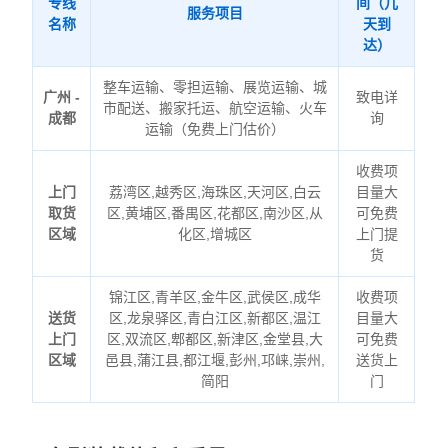
专线
间（几
服务项目
名称
天到
达）
整车运输、零担运输、展览运输、城
广州 -
致电详
市配送、搬家托运、航空运输、火车
成都
询
运输（免费上门估价）
收费项
上门
荔湾区,越秀区,海珠区,天河区,白云
目量大
取货
区,黄埔区,番禺区,花都区,南沙区,从
可免费
区域
化区,增城区
上门提
货
锦江区,青羊区,金牛区,武侯区,成华
收费项
送货
区,龙泉驿区,青白江区,新都区,温江
目量大
上门
区,双流区,郫都区,新津区,金堂县,大
可免费
区域
邑县,蒲江县,都江堰,彭州,邛崃,崇州,
送货上
简阳
门