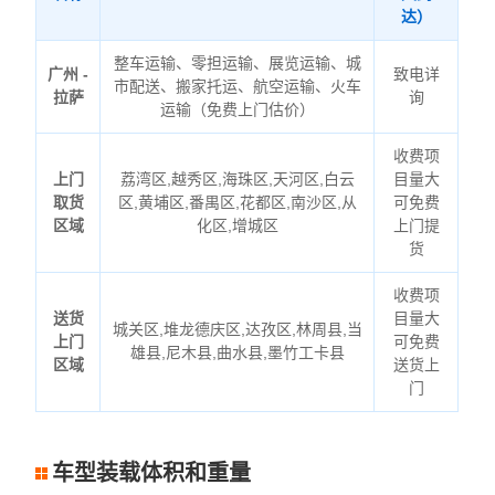
达）
整车运输、零担运输、展览运输、城
广州 -
致电详
市配送、搬家托运、航空运输、火车
拉萨
询
运输（免费上门估价）
收费项
上门
荔湾区,越秀区,海珠区,天河区,白云
目量大
取货
区,黄埔区,番禺区,花都区,南沙区,从
可免费
区域
化区,增城区
上门提
货
收费项
送货
目量大
城关区,堆龙德庆区,达孜区,林周县,当
上门
可免费
雄县,尼木县,曲水县,墨竹工卡县
区域
送货上
门
车型装载体积和重量