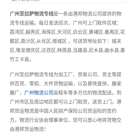
广州至拉萨物流专线
是一条由港邦物流公司提供的物
流专线运输。每日发送班次，广州可上门取件区域：
荔湾区,越秀区,海珠区,天河区,白云区,黄埔区,番禺区,花
都区,南沙区,从化区,增城区 ，可送货地址如下：城关
区,堆龙德庆区,达孜区,林周县,当雄县,尼木县,曲水县,墨
竹工卡县。
广州至拉萨物流专线为加工厂、贸易公司、货主等提
供百货、零担、大件货物运输，以及普快直快、搬家
搬厂，
广州物流公司
返程车等多方位的物流配送。到
广州市区及周边地区都可以上门取货，送货上门。港
邦货运物流是中国人民财产保险公司货运险的签约
方，物流行业协会理事单位，您可以放心地将货物交
由港邦货运物流！