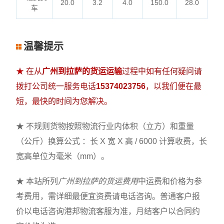
20.0
3.2
4.0
150.0
28.0
车
温馨提示
★ 在从
广州到拉萨的货运运输
过程中如有任何疑问请
拨打公司统一服务电话
15374023756
，以我们便在最
短，最快的时间为您解决。
★ 不规则货物按照物流行业内体积（立方）和重量
（公斤）换算公式 ：长 X 宽 X 高 / 6000 计算收费，长
宽高单位为毫米（mm）。
★ 本站所列
广州到拉萨的货运费用
中运费和价格为参
考费用，需详细最便宜资费请电话咨询。普通客户报
价以电话咨询港邦物流客服为准，月结客户以合同约