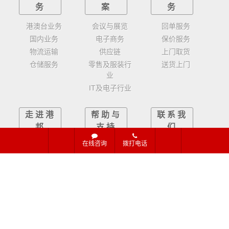
务
案
务
港澳台业务
会议与展览
回单服务
国内业务
电子商务
保价服务
物流运输
供应链
上门取货
仓储服务
零售及服装行
送货上门
业
IT及电子行业
走进港
帮助与
联系我
邦
支持
们
在线咨询
拨打电话
服务理念
常见问题
在线咨询
发展历程
新手指南
单号查询
公司及发展
物流工具
运价查询
新闻中心
现代综合广州物流公司-优质广州货运公司供应商
（全国免费服务热线：
15374023756）