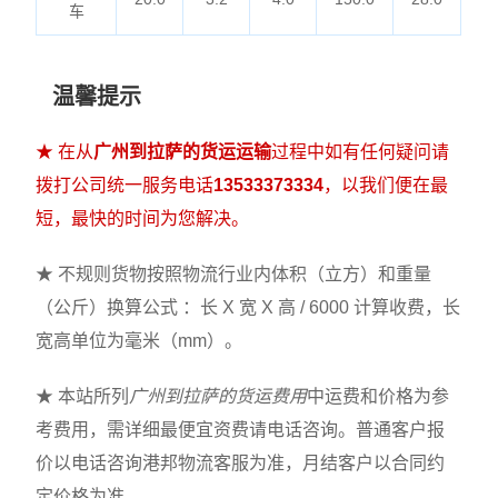
车
温馨提示
★ 在从
广州到拉萨的货运运输
过程中如有任何疑问请
拨打公司统一服务电话
13533373334
，以我们便在最
短，最快的时间为您解决。
★ 不规则货物按照物流行业内体积（立方）和重量
（公斤）换算公式 ：长 X 宽 X 高 / 6000 计算收费，长
宽高单位为毫米（mm）。
★ 本站所列
广州到拉萨的货运费用
中运费和价格为参
考费用，需详细最便宜资费请电话咨询。普通客户报
价以电话咨询港邦物流客服为准，月结客户以合同约
定价格为准。