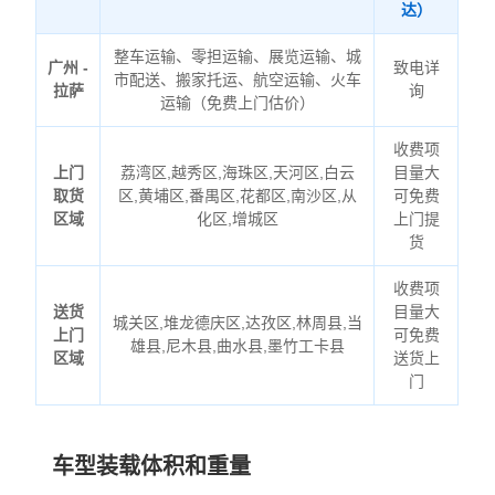
达）
整车运输、零担运输、展览运输、城
广州 -
致电详
市配送、搬家托运、航空运输、火车
拉萨
询
运输（免费上门估价）
收费项
上门
荔湾区,越秀区,海珠区,天河区,白云
目量大
取货
区,黄埔区,番禺区,花都区,南沙区,从
可免费
区域
化区,增城区
上门提
货
收费项
送货
目量大
城关区,堆龙德庆区,达孜区,林周县,当
上门
可免费
雄县,尼木县,曲水县,墨竹工卡县
区域
送货上
门
车型装载体积和重量