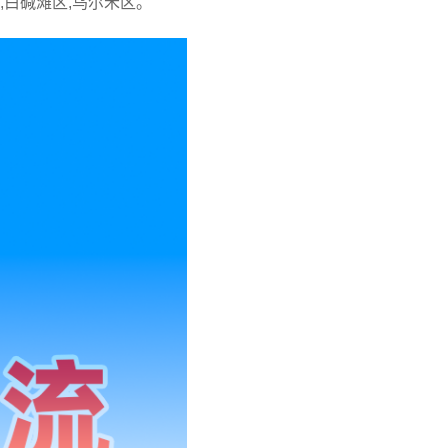
,白碱滩区,乌尔禾区。