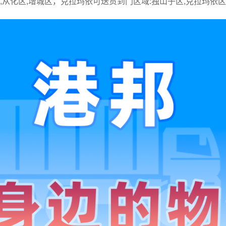
区,从化区,增城区，克拉玛依可送货到门区域:独山子区,克拉玛依区