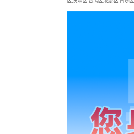
区,黄埔区,番禺区,花都区,南沙