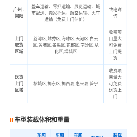
整车运输、零担运输、展览运输、城
广州 -
致电详
市配送、搬家托运、航空运输、火车
揭阳
询
运输（免费上门估价）
收费项
上门
荔湾区,越秀区,海珠区,天河区,白云
目量大
取货
区,黄埔区,番禺区,花都区,南沙区,从
可免费
区域
化区,增城区
上门提
货
收费项
送货
目量大
上门
榕城区,揭东区,揭西县,惠来县,普宁
可免费
区域
送货上
门
车型装载体积和重量
车厢
车厢
车厢
装载