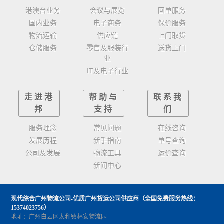
港澳台业务
会议与展览
回单服务
国内业务
电子商务
保价服务
物流运输
供应链
上门取货
仓储服务
零售及服装行
送货上门
业
IT及电子行业
走进港
帮助与
联系我
邦
支持
们
服务理念
常见问题
在线咨询
发展历程
新手指南
单号查询
公司及发展
物流工具
运价查询
新闻中心
现代综合广州物流公司-优质广州货运公司供应商
（全国免费服务热线：
15374023756）
地址：广州白云区太和镇林安物流园