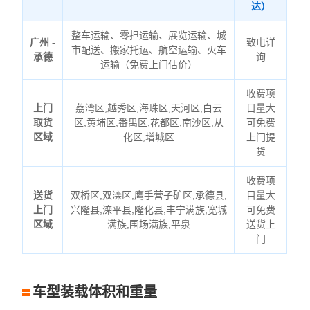
达）
整车运输、零担运输、展览运输、城
广州 -
致电详
市配送、搬家托运、航空运输、火车
承德
询
运输（免费上门估价）
收费项
上门
荔湾区,越秀区,海珠区,天河区,白云
目量大
取货
区,黄埔区,番禺区,花都区,南沙区,从
可免费
区域
化区,增城区
上门提
货
收费项
送货
双桥区,双滦区,鹰手营子矿区,承德县,
目量大
上门
兴隆县,滦平县,隆化县,丰宁满族,宽城
可免费
区域
满族,围场满族,平泉
送货上
门
车型装载体积和重量