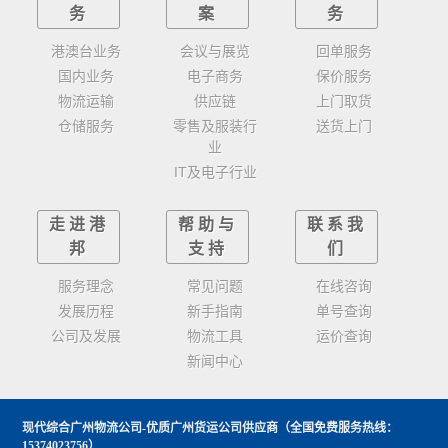
务
案
务
港澳台业务
会议与展览
回单服务
国内业务
电子商务
保价服务
物流运输
供应链
上门取货
仓储服务
零售及服装行
送货上门
业
IT及电子行业
走进港
帮助与
联系我
邦
支持
们
服务理念
常见问题
在线咨询
发展历程
新手指南
单号查询
公司及发展
物流工具
运价查询
新闻中心
现代综合广州物流公司-优质广州货运公司供应商
（全国免费服务热线：
15374023756）