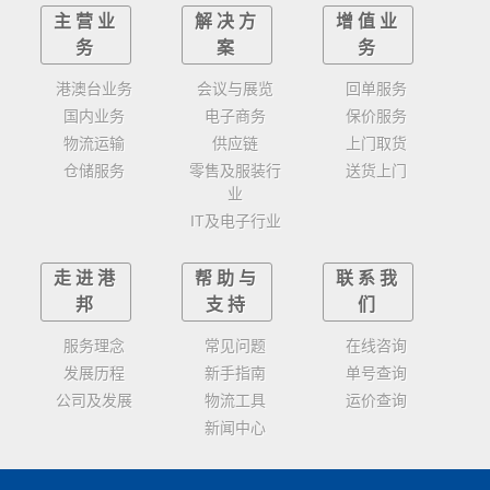
主营业
解决方
增值业
务
案
务
港澳台业务
会议与展览
回单服务
国内业务
电子商务
保价服务
物流运输
供应链
上门取货
仓储服务
零售及服装行
送货上门
业
IT及电子行业
走进港
帮助与
联系我
邦
支持
们
服务理念
常见问题
在线咨询
发展历程
新手指南
单号查询
公司及发展
物流工具
运价查询
新闻中心