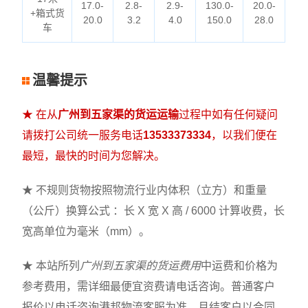
17.0-
2.8-
2.9-
130.0-
20.0-
+箱式货
20.0
3.2
4.0
150.0
28.0
车
温馨提示
★ 在从
广州到五家渠的货运运输
过程中如有任何疑问
请拨打公司统一服务电话
13533373334
，以我们便在
最短，最快的时间为您解决。
★ 不规则货物按照物流行业内体积（立方）和重量
（公斤）换算公式 ：长 X 宽 X 高 / 6000 计算收费，长
宽高单位为毫米（mm）。
★ 本站所列
广州到五家渠的货运费用
中运费和价格为
参考费用，需详细最便宜资费请电话咨询。普通客户
报价以电话咨询港邦物流客服为准，月结客户以合同