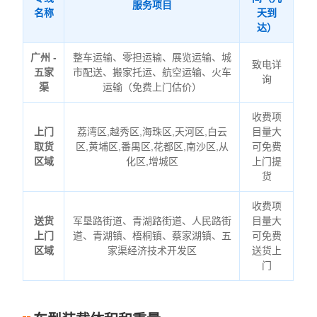
服务项目
名称
天到
达）
广州 -
整车运输、零担运输、展览运输、城
致电详
五家
市配送、搬家托运、航空运输、火车
询
渠
运输（免费上门估价）
收费项
上门
荔湾区,越秀区,海珠区,天河区,白云
目量大
取货
区,黄埔区,番禺区,花都区,南沙区,从
可免费
区域
化区,增城区
上门提
货
收费项
送货
军垦路街道、青湖路街道、人民路街
目量大
上门
道、青湖镇、梧桐镇、蔡家湖镇、五
可免费
区域
家渠经济技术开发区
送货上
门