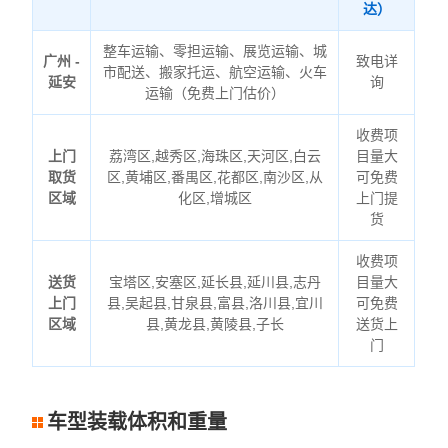
达）
整车运输、零担运输、展览运输、城
广州 -
致电详
市配送、搬家托运、航空运输、火车
延安
询
运输（免费上门估价）
收费项
上门
荔湾区,越秀区,海珠区,天河区,白云
目量大
取货
区,黄埔区,番禺区,花都区,南沙区,从
可免费
区域
化区,增城区
上门提
货
收费项
送货
宝塔区,安塞区,延长县,延川县,志丹
目量大
上门
县,吴起县,甘泉县,富县,洛川县,宜川
可免费
区域
县,黄龙县,黄陵县,子长
送货上
门
车型装载体积和重量