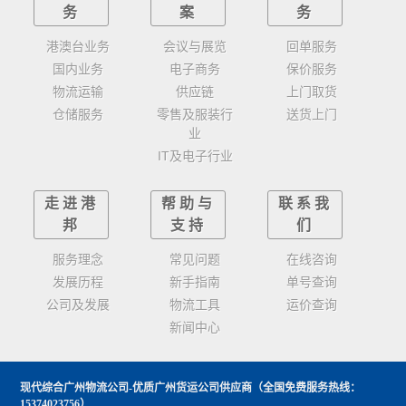
务
案
务
港澳台业务
会议与展览
回单服务
国内业务
电子商务
保价服务
物流运输
供应链
上门取货
仓储服务
零售及服装行
送货上门
业
IT及电子行业
走进港
帮助与
联系我
邦
支持
们
服务理念
常见问题
在线咨询
发展历程
新手指南
单号查询
公司及发展
物流工具
运价查询
新闻中心
现代综合广州物流公司-优质广州货运公司供应商
（全国免费服务热线：
15374023756）