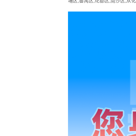
埔区,番禺区,花都区,南沙区,从